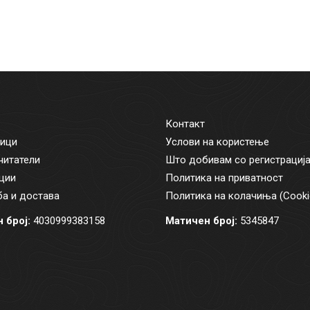
Контакт
ици
Услови на користење
читатели
Што добивам со регистрациј
ции
Политика на приватност
а и достава
Политика на колачиња (Cooki
 број:
4030999383158
Матичен број:
5345847