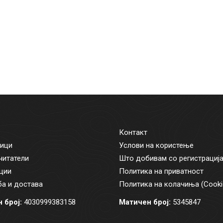
Контакт
ици
Услови на користење
читатели
Што добивам со регистрациј
ции
Политика на приватност
а и достава
Политика на колачиња (Cooki
 број:
4030999383158
Матичен број:
5345847