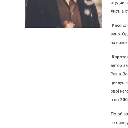
студии п
Хирт, а 
Како сло
вино. О
на винск
Карсте
автор за
Рајна-Ве
циклус з
овој нег
а во
200
По обја
го освој