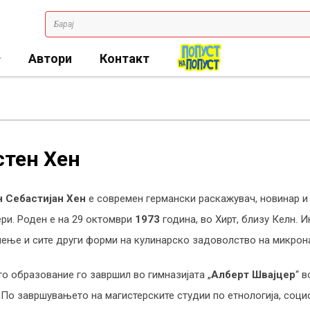
Автори
Контакт
стен Хен
 Себастијан Хен
е современ германски раскажувач, новинар и 
ри. Роден е на 29 октомври
1973
година, во Хирт, близу Келн. 
иење и сите други форми на кулинарско задоволство на микрона
 образование го завршил во гимназијата „
Алберт Швајцер
“ 
 По завршувањето на магистерските студии по етнологија, социо