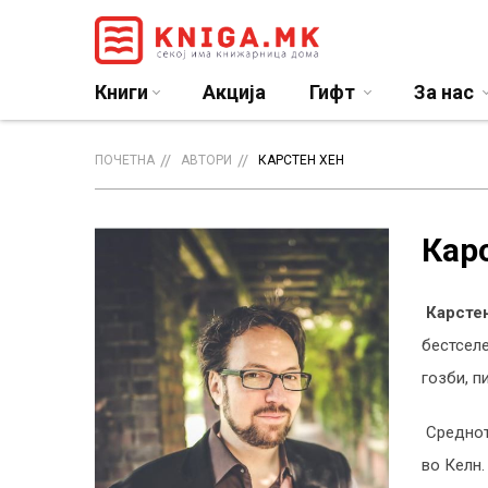
Книги
Акција
Гифт
За нас
ПОЧЕТНА
АВТОРИ
КАРСТЕН ХЕН
Кар
Карстен
бестселе
гозби, п
Средното
во Келн.