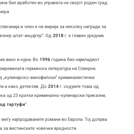
ина бил вработен во управата на својот роден град
иера.
исанија и член е на жирија за неколку награди за
елнер штат-анцајгер“. Од
2018
г. е главен уредник
а вино и кујна. Во
1996
година бил најмладиот
 современата германска литература на Северна
 од „кулинарско-винофилски“ криминалистички
ти и како детектив. До
2014
г. седумте тома од
ка од 23 кратки криминално-кулинарски приказни,
од тартуфи
“.
о меѓу најпродаваните романи во Европа. Тој допрва
ка за вистинските човечки вредности.