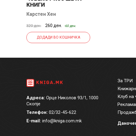
КНИГИ
Карстен Хен
260 ден.
320 ден.
-60 ден.
ДОДАДИ ВО КОШНИЧКА
За ТРИ
Книжарн
Клуб на 
Адреса:
Орце Николов 93/1, 1000
Скопје
Реклама
Телефон:
02/32-45-622
Продажб
E-mail:
info@kniga.com.mk
Даночен