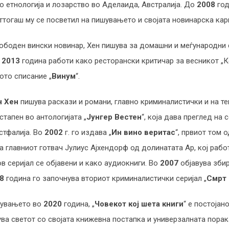
о етнологија и лозарство во Аделаида, Австралија. До
2008
год
оттогаш му се посветил на пишувањето и својата новинарска кар
боден вински новинар, Хен пишува за домашни и меѓународни сп
д
2013
година работи како ресторански критичар за весникот „К
ото списание „
Винум
“.
н Хен
пишува раскази и романи, главно криминалистички и на тем
стапен во антологијата „
Јунгер Вестен
“, која дава преглед на
стфалија. Во
2002
г. го издава „
Ин вино веритас
“, првиот том
а главниот готвач Јулиус Ајхендорф од долинатата Ар, кој рабо
ов серијал се објавени и како аудиокниги. Во
2007
објавува збир
8
година го започнува вториот криминалистички серијал „
Смрт 
вувањето во
2020
година, „
Човекот кој шета книги
“ е постојан
ува светот со својата книжевна постапка и универзалната пора