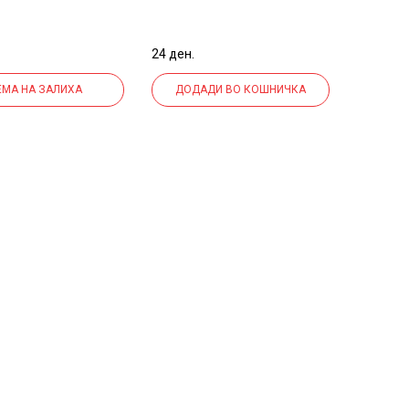
LINC PENTONIC
07ММ LINC PENTONIC
МИНА СИНА
7024 МИНА ЦРВЕНА
24 ден.
ЕМА НА ЗАЛИХА
ДОДАДИ ВО КОШНИЧКА