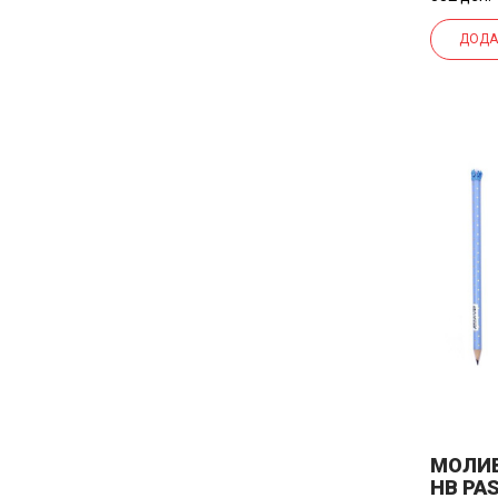
100 C6
ДОДА
МОЛИВ
HB PA