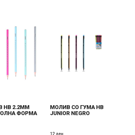
 HB 2.2ММ
МОЛИВ СО ГУМА HB
ГОЛНА ФОРМА
JUNIOR NEGRO
STATOVAC
130110
R GLOW 130105
12 ден.