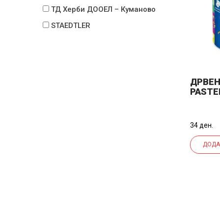
ТД Херби ДООЕЛ – Куманово
STAEDTLER
ДРВЕН
PASTEL
54HA 
34 ден.
ДОДА