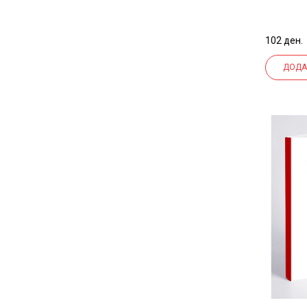
STATO
10114
102 ден.
ДОДА