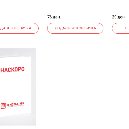
VAC GRAND
GAME SAZIO MISTIC
07ММ 
0 МИКС
116080
7024 
76 ден.
29 ден.
ДИ ВО КОШНИЧКА
ДОДАДИ ВО КОШНИЧКА
Н