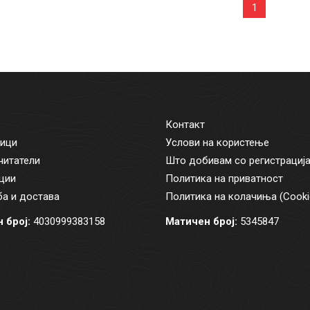
1
Контакт
ици
Услови на користење
читатели
Што добивам со регистрациј
ции
Политика на приватност
а и достава
Политика на колачиња (Cooki
 број:
4030999383158
Матичен број:
5345847