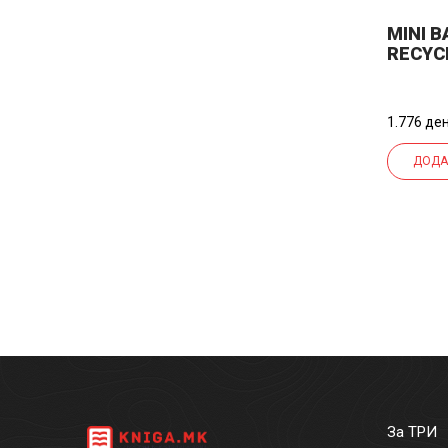
MINI 
RECYC
1.776 ден
ДОДА
За ТРИ