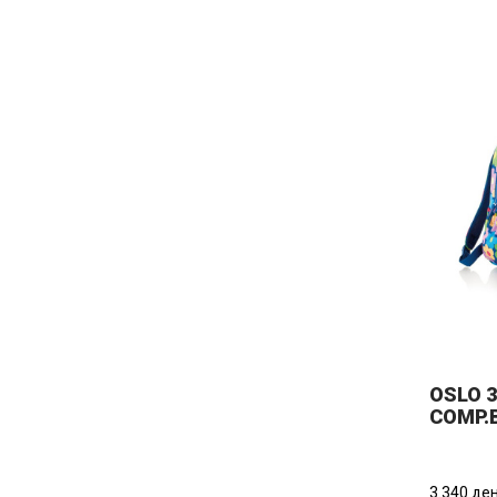
OSLO 3
COMP.
RECYC
3.340 ден