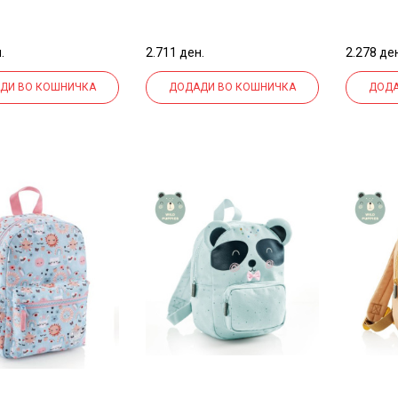
L.MY SPACE
RECYCL.SUN VIBES
RECYC
.
2.711 ден.
2.278 де
ДИ ВО КОШНИЧКА
ДОДАДИ ВО КОШНИЧКА
ДОДА