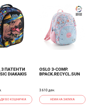
 3 ПАТЕНТИ
OSLO 3-COMP.
SIC DIAKAKIS
BPACK.RECYCL.SUN
0975
VIBES
*18ЦМ МИКС
н.
3.610 ден.
ДИ ВО КОШНИЧКА
НЕМА НА ЗАЛИХА