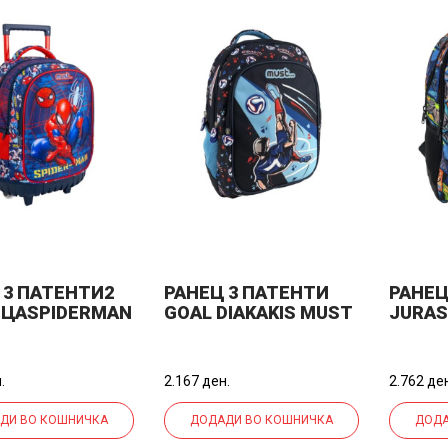
 3 ПАТЕНТИ2
РАНЕЦ 3 ПАТЕНТИ
РАНЕЦ
ЦАSPIDERMAN
GOAL DIAKAKIS MUST
JURAS
KIS MUST
000585518
00057
33934*44*20Ц
32*43*18ЦМ МИКС
32*43
 НОВ УВОЗ
НОВ УВОЗ НЕБО
.
2.167 ден.
2.762 де
ДИ ВО КОШНИЧКА
ДОДАДИ ВО КОШНИЧКА
ДОДА