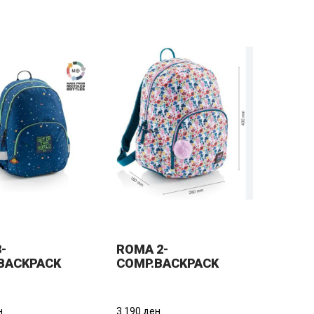
-
ROMA 2-
BACKPACK
COMP.BACKPACK
L.MY SPACE
RECYCL. ALICE
н.
3.190 ден.