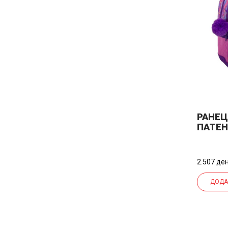
РАНЕЦ
ПАТЕН
LIVE Y
TRUTH
MUST
2.507 ден
000564
ММИК
ДОДА