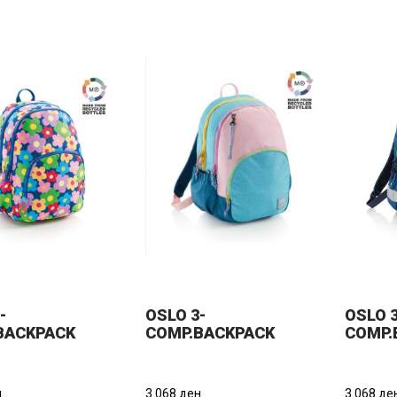
-
OSLO 3-
OSLO 3
BACKPACK
COMP.BACKPACK
COMP.
L.FLOWER_ARP
RECYCL.KATY
RECYC
.
3.068 ден.
3.068 де