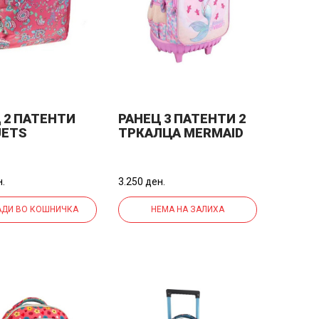
 2 ПАТЕНТИ
РАНЕЦ 3 ПАТЕНТИ 2
UETS
ТРКАЛЦА MERMAID
ENCO
VIBES MUST
.05350
000585843
34*44*20ЦМ МИКС
н.
3.250 ден.
ДИ ВО КОШНИЧКА
НЕМА НА ЗАЛИХА