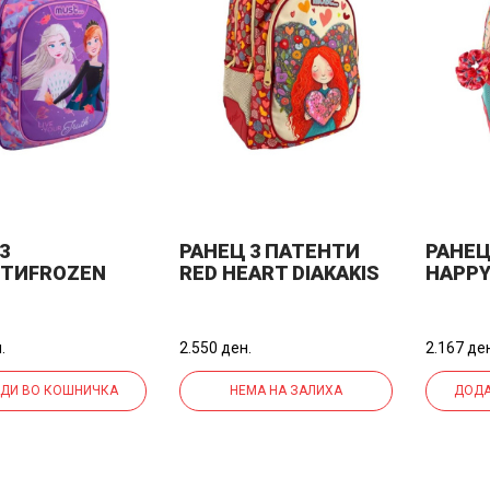
3
РАНЕЦ 3 ПАТЕНТИ
РАНЕЦ
ТИFROZEN
RED HEART DIAKAKIS
HAPPY
OUR
MUST 000585757
MUST 
DIAKAKIS
32*43*18ЦМ МИКС
32*43
НОВ УВОЗ НЕБО
НОВ У
.
2.550 ден.
2.167 де
21432*43*18Ц
С
ДИ ВО КОШНИЧКА
НЕМА НА ЗАЛИХА
ДОДА