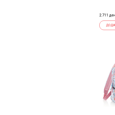
RECYC
2.711 ден
ДОДА