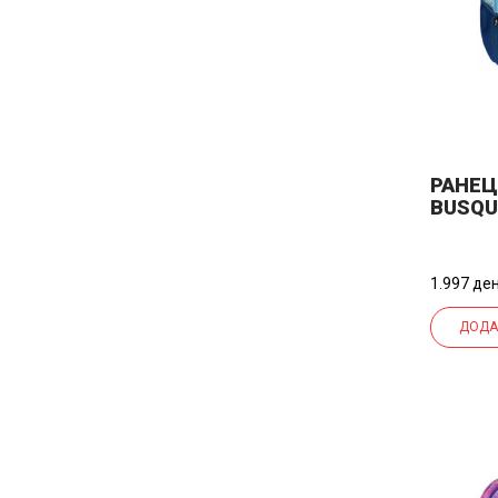
РАНЕЦ
BUSQU
17.675
44*37
1.997 ден
ДОДА