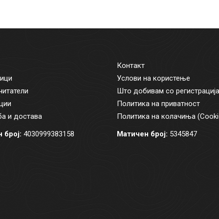
Контакт
ици
Услови на користење
читатели
Што добивам со регистрациј
ции
Политика на приватност
а и достава
Политика на колачиња (Cooki
 број:
4030999383158
Матичен број:
5345847