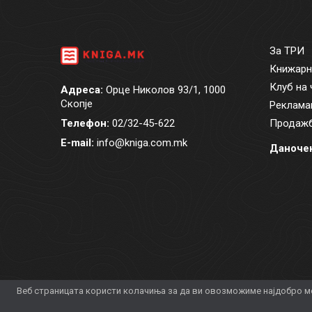
За ТРИ
Книжарн
Клуб на 
Адреса:
Орце Николов 93/1, 1000
Скопје
Реклама
Телефон:
02/32-45-622
Продажб
E-mail:
info@kniga.com.mk
Даночен
Веб страницата користи колачиња за да ви овозможиме најдобро мо