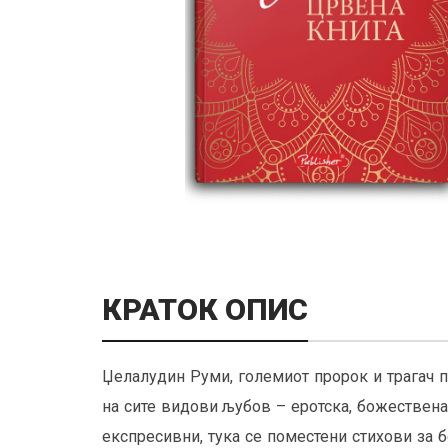
КРАТОК ОПИС
Џелалудин Руми, големиот пророк и трагач п
на сите видови љубов – еротска, божествена,
експресивни, тука се поместени стихови за 