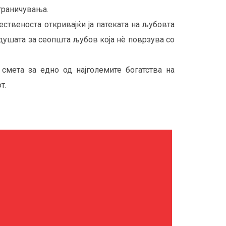
граничувања.
ственоста откривајќи ја патеката на љубовта
 душата за сеопшта љубов која нè поврзува со
смета за едно од најголемите богатства на
т.