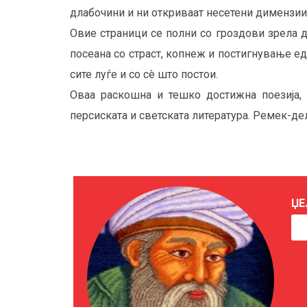
длабочини и ни откриваат несетени димензии
Овие страници се полни со гроздови зрела д
посеана со страст, копнеж и постигнување ед
сите луѓе и со сè што постои.
Оваа раскошна и тешко достижна поезија, 
персиската и светската литература. Ремек-де
ЏЕ