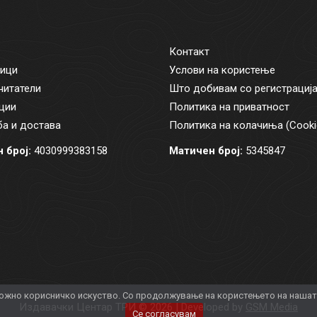
Контакт
ици
Услови на користење
читатели
Што добивам со регистрациј
ции
Политика на приватност
а и достава
Политика на колачиња (Cooki
 број:
4030999383158
Матичен број:
5345847
жно корисничко искуство. Со продолжување на користењето на нашата 
Издавачки Центар ТРИ © 2026 | Developed by
GSM Media
Се согласувам