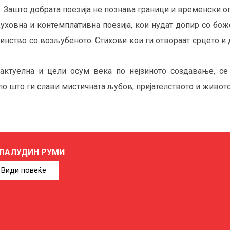
. Зашто добрата поезија не познава граници и временски о
уховна и контемплативна поезија, кои нудат допир со боже
инство со возљубеното. Стихови кои ги отвораат срцето и
актуелна и цели осум века по нејзиното создавање, се 
ло што ги слави мистичната љубов, пријателството и живото
ЛАЛУДИН РУМИ
Види повеќе