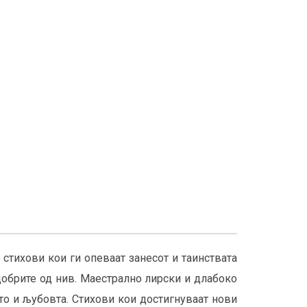
стихови кои ги опеваат занесот и таинствата
јдобрите од нив. Маестрално лирски и длабоко
то и љубовта. Стихови кои достигнуваат нови