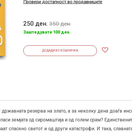
Провери достапност во продавниците
250 ден.
350 ден.
Заштедувате 100 ден.
ДОДАДИ ВО КОШНИЧКА
т државната резерва на злато, а за неколку дена доаѓа ин
спаси земјата од сиромаштија и од голем срам? Единственит
аат спасено светот и од други катастрофи. И така, славнат