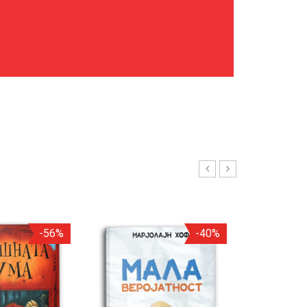
-56%
-40%