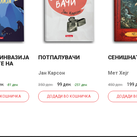
 ИНВАЗИЈА
ПОТПАЛУВАЧИ
СЕНИШНА
Е НА
Јан Карсон
Мет Хејг
ен.
99 ден.
199 
350 ден.
450 ден.
-81 ден.
-251 ден.
 КОШНИЧКА
ДОДАДИ ВО КОШНИЧКА
ДОДАДИ В