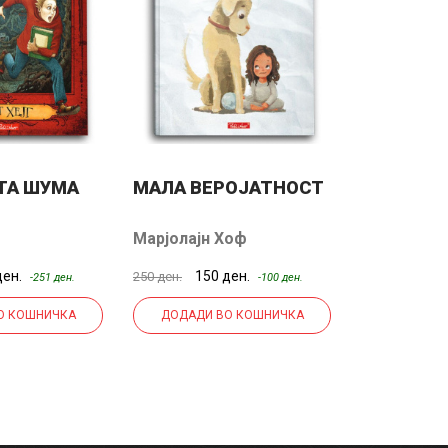
ТА ШУМА
МАЛА ВЕРОЈАТНОСТ
СИН
Марјолајн Хоф
ден.
150 ден.
150
250 ден.
380 ден.
-251 ден.
-100 ден.
О КОШНИЧКА
ДОДАДИ ВО КОШНИЧКА
ДОДАДИ 