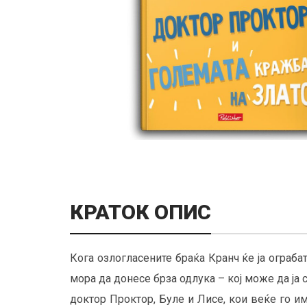
КРАТОК ОПИС
Кога озлогласените браќа Кранч ќе ја ограба
мора да донесе брза одлука – кој може да ја 
доктор Проктор, Буле и Лисе, кои веќе го им