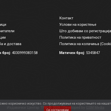
Контакт
ици
Услови на користење
читатели
Што добивам со регистрациј
ции
Политика на приватност
а и достава
Политика на колачиња (Cooki
 број:
4030999383158
Матичен број:
5345847
жно корисничко искуство. Со продолжување на користењето на нашата 
Издавачки Центар ТРИ © 2026 | Developed by
GSM Media
Се согласувам