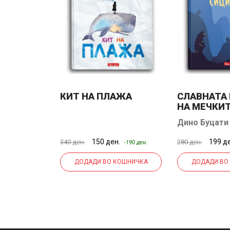
ТО ДЕТЕ
КИТ НА ПЛАЖА
СЛАВНАТА
НА МЕЧКИТ
СИЦИЛИЈА
Дино Буцати
н.
150 ден.
199 д
340 ден.
280 ден.
-130 ден.
-190 ден.
КОШНИЧКА
ДОДАДИ ВО КОШНИЧКА
ДОДАДИ ВО