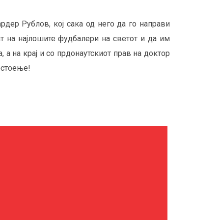
рдер Рублов, кој сака од него да го направи
т на најлошите фудбалери на светот и да им
 а на крај и со прдонаутскиот прав на доктор
остоење!