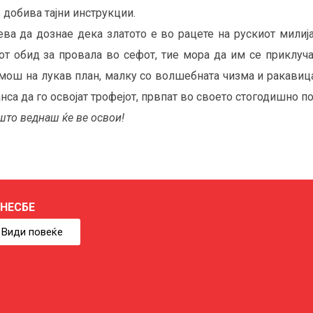
в добива тајни инструкции.
ва да дознае дека златото е во рацете на рускиот милија
от обид за провала во сефот, тие мора да им се приклуча
омош на лукав план, малку со волшебната чизма и ракавица,
нса да го освојат трофејот, првпат во своето стогодишно п
што веднаш ќе ве освои!
 НЕСБЕ
Види повеќе