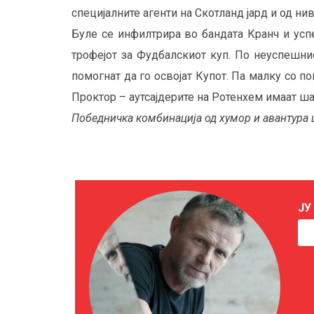
специјалните агенти на Скотланд јард и од ни
Буле се инфилтрира во бандата Кранч и успе
трофејот за Фудбалскиот куп. По неуспешни
помогнат да го освојат Купот. Па малку со п
Проктор – аутсајдерите на Ротенхем имаат ша
Победничка комбинација од хумор и авантура 
ЈУ