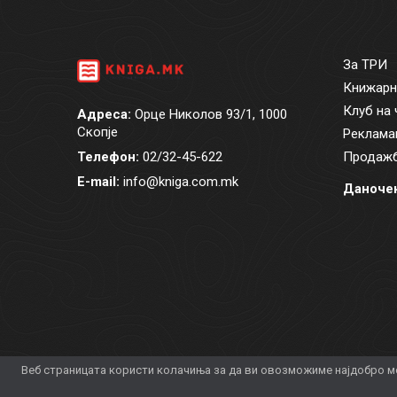
За ТРИ
Книжарн
Клуб на 
Адреса:
Орце Николов 93/1, 1000
Скопје
Реклама
Телефон:
02/32-45-622
Продажб
E-mail:
info@kniga.com.mk
Даночен
Веб страницата користи колачиња за да ви овозможиме најдобро мо