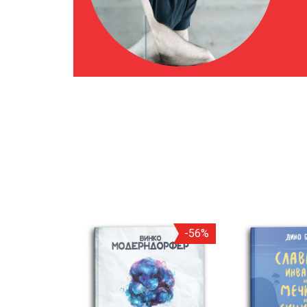
-46%
-56%