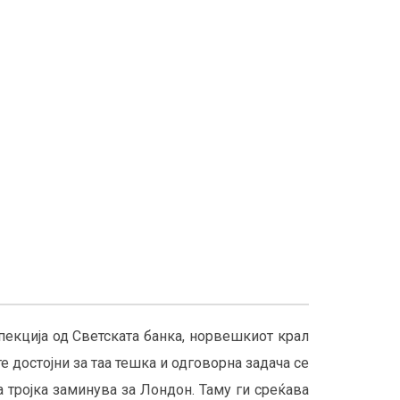
спекција од Светската банка, норвешкиот крал
е достојни за таа тешка и одговорна задача се
а тројка заминува за Лондон. Таму ги среќава