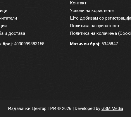
Контакт
ици
Услови на користење
читатели
Што добивам со регистрациј
ции
Политика на приватност
а и достава
Политика на колачиња (Cooki
 број:
4030999383158
Матичен број:
5345847
Издавачки Центар ТРИ © 2026 | Developed by
GSM Media