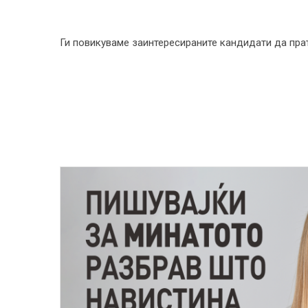
Ги повикуваме заинтересираните кандидати да пра