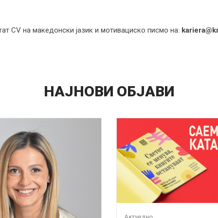
тат CV на македонски јазик и мотивациско писмо на:
kariera@k
НАЈНОВИ ОБЈАВИ
Актуелно