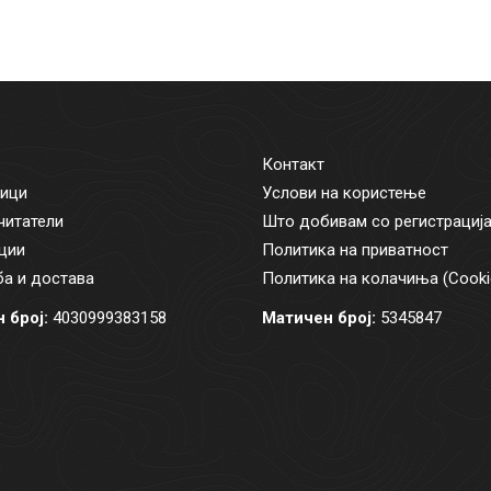
Контакт
ици
Услови на користење
читатели
Што добивам со регистрациј
ции
Политика на приватност
а и достава
Политика на колачиња (Cooki
 број:
4030999383158
Матичен број:
5345847