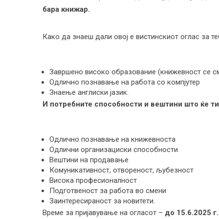
бара книжар.
Како да знаеш дали овој е вистинскиот оглас за т
Завршено високо образование (книжевност се см
Одлично познавање на работа со компјутер
Знаење англиски јазик.
И потребните способности и вештини што ќе ти
Одлично познавање на книжевноста
Одлични организациски способности
Вештини на продавање
Комуникативност, отвореност, љубезност
Висока професионалност
Подготвеност за работа во смени
Заинтересираност за новитети.
Време за пријавување на огласот –
до 15.6.2025 г.