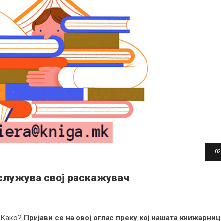
02
служува свој раскажувач
. Како?
Пријави се на овој оглас преку кој нашата книжарни