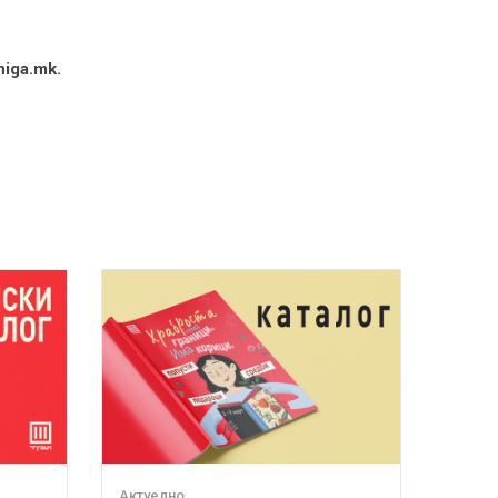
niga.mk
.
Актуелно