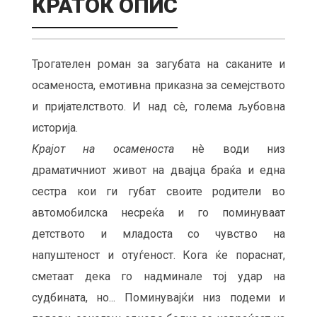
КРАТОК ОПИС
Трогателен роман за загубата на саканите и
осаменоста, емотивна приказна за семејството
и пријателството. И над сè, голема љубовна
историја.
Крајот на осаменоста
нè води низ
драматичниот живот на двајца браќа и една
сестра кои ги губат своите родители во
автомобилска несреќа и го поминуваат
детството и младоста со чувство на
напуштеност и отуѓеност. Кога ќе пораснат,
сметаат дека го надминале тој удар на
судбината, но... Поминувајќи низ подеми и