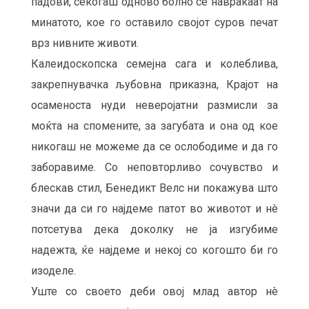
падови, секогаш одново болно се навраќаат на
минатото, кое го оставило својот суров печат
врз нивните животи.
Калеидоскопска семејна сага и колеблива,
закрепнувачка љубовна приказна, Крајот на
осаменоста нуди неверојатни размисли за
моќта на спомените, за загубата и она од кое
никогаш не можеме да се ослободиме и да го
заборавиме. Со неповторливо сочувство и
блескав стил, Бенедикт Велс ни покажува што
значи да си го најдеме патот во животот и нè
потсетува дека доколку не ја изгубиме
надежта, ќе најдеме и некој со когошто би го
изоделе.
Уште со своето деби овој млад автор нè