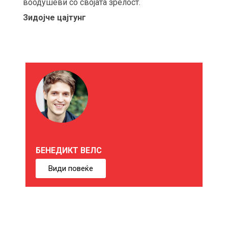
воодушеви со својата зрелост.
Зидојче цајтунг
М
О
Ж
Е
БЕНЕДИКТ ВЕЛС
Б
Види повеќе
И
Ќ
Е