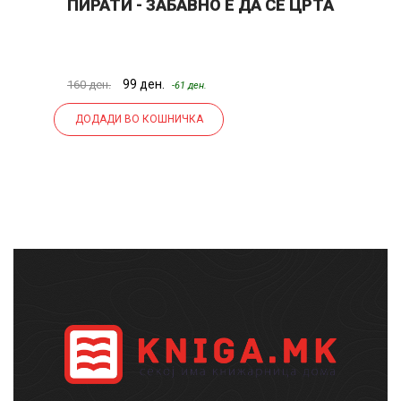
ПИРАТИ - ЗАБАВНО Е ДА СЕ ЦРТА
Д
Ц
99 ден.
16
160 ден.
-61 ден.
ДОДАДИ ВО КОШНИЧКА