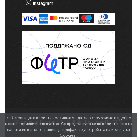
Instagram
Веб страницата користи колачиња за да ви овозможиме најдобро
Издавачки Центар ТРИ © 2026 | Developed by
GSM
можно корисничко искуство. Со продолжување на користењето на
нашата интернет страница ја прифаќате употребата на колачиња
Media
(cookies).