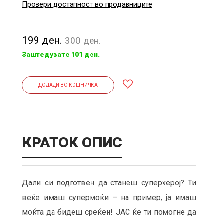
Провери достапност во продавниците
199 ден.
300 ден.
Заштедувате 101 ден.
ДОДАДИ ВО КОШНИЧКА
КРАТОК ОПИС
Дали си подготвен да станеш суперхерој? Ти
веќе имаш супермоќи – на пример, ја имаш
моќта да бидеш среќен! ЈАС ќе ти помогне да