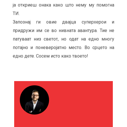
ја откриеш онака како што нему му помогна
ТИ.
Запознај ги овие двајца суперхерои и
придружи им се во нивната авантура. Тие не
патуваат низ светот, но одат на едно многу
потајно и поневеројатно место. Во срцето на
едно дете. Сосем исто како твоето!
М
О
Ж
Е