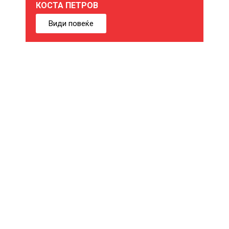
КОСТА ПЕТРОВ
Б
Види повеќе
И
Ќ
Е
В
Е
И
Н
Т
Е
Р