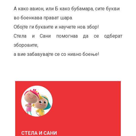
А како авион, или Б како бубамара, сите букви
во боенкава прават шара.
Обојте ги буквите и научете нов збор!
Стела и Сани помогнаа да се одберат
зборовите,
а вие забавувајте се со нивно боење!
М
О
Ж
Е
СТЕЛА И САНИ