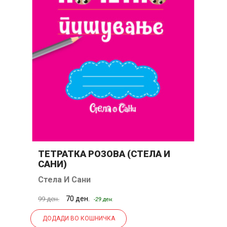
ТЕТРАТКА РОЗОВА (СТЕЛА И
А
САНИ)
Стела И Сани
В
70 ден.
99 ден.
30
-29 ден.
ДОДАДИ ВО КОШНИЧКА