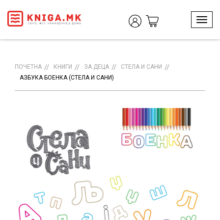
T
o
g
g
l
ПОЧЕТНА
КНИГИ
ЗА ДЕЦА
СТЕЛА И САНИ
e
АЗБУКА БОЕНКА (СТЕЛА И САНИ)
n
a
v
i
g
a
t
i
o
n