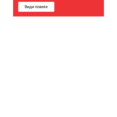
Б
Види повеќе
И
Ќ
Е
В
Е
И
Н
Т
Е
Р