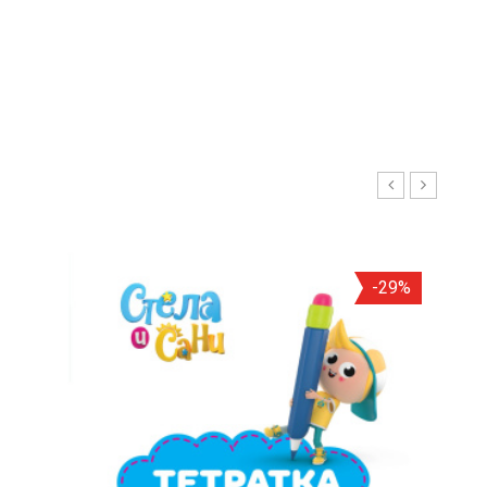
С
И
Р
А
-29%