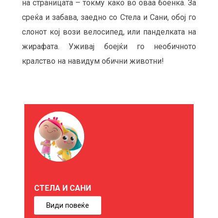
на страницата – токму како во оваа боенка. За
среќа и забава, заедно со Стела и Сани, обој го
слонот кој вози велосипед, или панделката на
жирафата. Уживај боејќи го необичното
кралство на навидум обични животни!
М
О
Ж
Е
СТЕЛА И САНИ
Б
Види повеќе
И