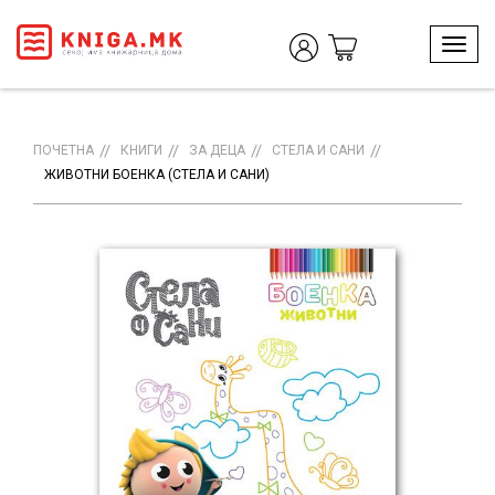
T
o
g
g
l
ПОЧЕТНА
КНИГИ
ЗА ДЕЦА
СТЕЛА И САНИ
e
ЖИВОТНИ БОЕНКА (СТЕЛА И САНИ)
n
a
v
i
g
a
t
i
o
n