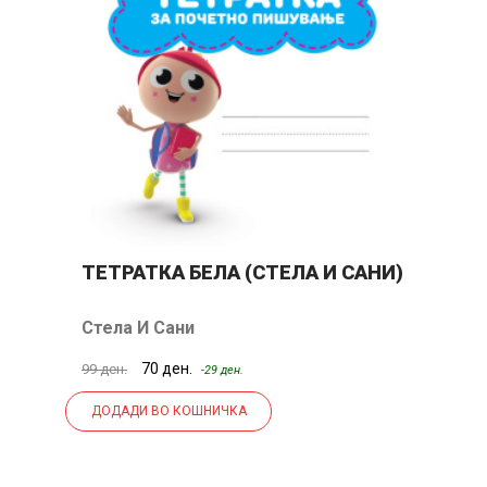
ТЕТРАТКА БЕЛА (СТЕЛА И САНИ)
С
С
Стела И Сани
С
70 ден.
19
99 ден.
-29 ден.
ДОДАДИ ВО КОШНИЧКА