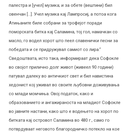
палестра и [учел] музика; и за обете (вештини) бил
овенчан […]. Учел музика кај Лампросиј, а потоа кога
Атињаните биле собрани за трофејот поради
поморската битка кај Саламина, тој гол, намачкан со
масло, го водел хорот што пеел славенички песни за
победата и се придружувал самиот со лира.“
Сведоштвата, исто така, информираат дека Софокле
во својот прилично долг живот (живеел 90 години)
патувал далеку во античкиот свет и бил навистина
хедонист кој уживал во своите љубовни доживувања
со млади момчиња. Овој податок, како и
образованието и ангажираноста на младиот Софокле
во јавните настани, како што е водењето на хорот по
битката кај островот Саламина во 480 г., само го
потврдуваат неговото благородничко потекло на кое