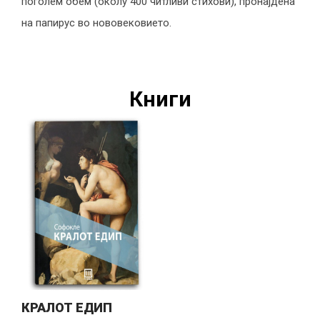
поголем обем (околу 400 читливи стихови), пронајдена
на папирус во нововековието.
Книги
КРАЛОТ ЕДИП