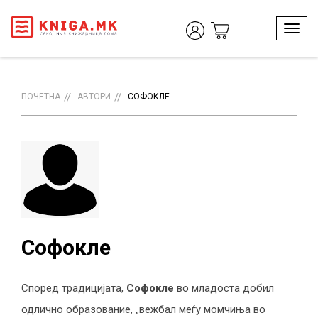
T
o
g
g
l
ПОЧЕТНА
АВТОРИ
СОФОКЛЕ
e
n
a
v
i
g
a
t
i
o
Софокле
n
Според традицијата,
Софокле
во младоста добил
одлично образование, „вежбал меѓу момчиња во