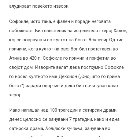
алудираат повеќето извори.
Софокле, исто така, е фален и поради неговата
побожност. Бил свештеник на исцелителот херој Халон,
кој се поврзува и со култот на богот Асклепиј. Од тие
причини, кога култот на овој бог бил претставен во
Атина во 420 г., Софокле го примил и прифатил во
својот дом. Изворите велат дека постхумно Софокле
го носел култното име Дексион („Оној што го прима
богот“) заради овој чин и дека бил почитуван како
херој.
Иако напишал над 100 трагедии и сатирски драми,
денес целосно се зачувани 7 трагедии, како и една
сатирска драма,
Ловџиски кучиња
, зачувана во