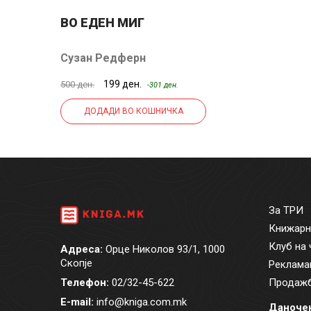
ВО ЕДЕН МИГ
Сузан Редферн
199 ден.
500 ден.
-301 ден.
ДОДАДИ ВО КОШНИЧКА
За ТРИ
Книжарн
Клуб на 
Адреса:
Орце Николов 93/1, 1000
Скопје
Реклама
Телефон:
02/32-45-622
Продажб
E-mail:
info@kniga.com.mk
Даночен