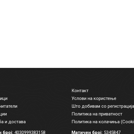
Контакт
ици
Услови на користење
читатели
Што добивам со регистрациј
ции
Политика на приватност
а и достава
Политика на колачиња (Cooki
 број:
4030999383158
Матичен број:
5345847