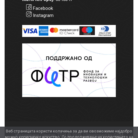
Facebook
Instagram
Веб страницата користи колачиња за да ви овозможиме најдобро
Издавачки Центар ТРИ © 2026 | Developed by
GSM
можно корисничко искуство. Со продолжување на користењето на