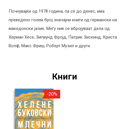
Почнувајќи од 1978 година, па сè до денес, има
преведено голем број значајни книги од германски на
македонски јазик. Меѓу нив се вбројуваат дела од
Херман Хесе, Зигмунд Фројд, Патрик Зискинд, Криста
Волф, Макс Фриш, Роберт Музил и други.
Книги
-20%