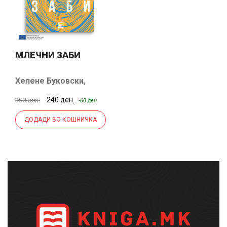
МЛЕЧНИ ЗАБИ
Хелене Буковски
,
Превод: Слободанка
240 ден.
300 ден.
-60 ден.
Поповска
ДОДАДИ ВО КОШНИЧКА