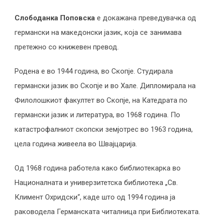
Слободанка Поповска
е докажана преведувачка од
германски на македонски јазик, која се занимава
претежно со книжевен превод.
Родена е во 1944 година, во Скопје. Студирала
германски јазик во Скопје и во Хале. Дипломирала нa
Филолошкиот факултет во Скопје, на Катедрата по
германски јазик и литература, во 1968 година. По
катастрофалниот скопски земјотрес во 1963 година,
цела година живеела во Швајцарија.
Од 1968 година работела како библиотекарка во
Националната и универзитетска библиотека „Св.
Климент Охридски“, каде што од 1994 година ја
раководела Германската читалница при Библиотеката.