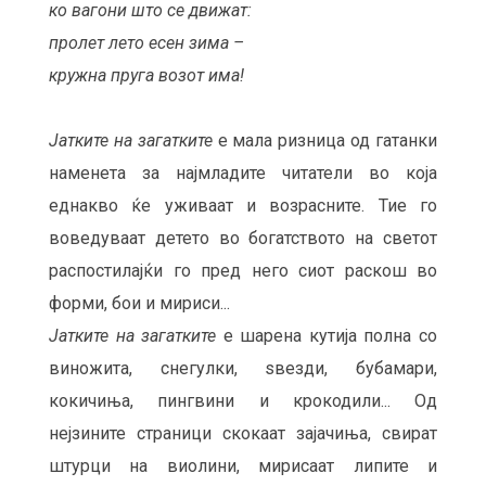
ко вагони што се движат:
пролет лето есен зима –
кружна пруга возот има!
Јатките на загатките
е мала ризница од гатанки
наменета за најмладите читатели во која
еднакво ќе уживаат и возрасните. Тие го
воведуваат детето во богатството на светот
распостилајќи го пред него сиот раскош во
форми, бои и мириси...
Јатките на загатките
е шарена кутија полна со
виножита, снегулки, ѕвезди, бубамари,
кокичиња, пингвини и крокодили... Од
нејзините страници скокаат зајачиња, свират
штурци на виолини, мирисаат липите и