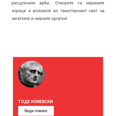
расцутените врби... Отворете ги нејзините
корици и впловете во таинствениот свет на
загатките и нивните одгатки!
М
О
Ж
Е
ТОДЕ ИЛИЕВСКИ
Б
Види повеќе
И