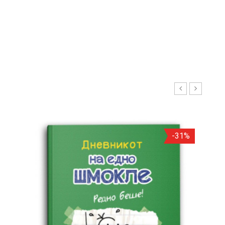
С
И
Р
А
-31%