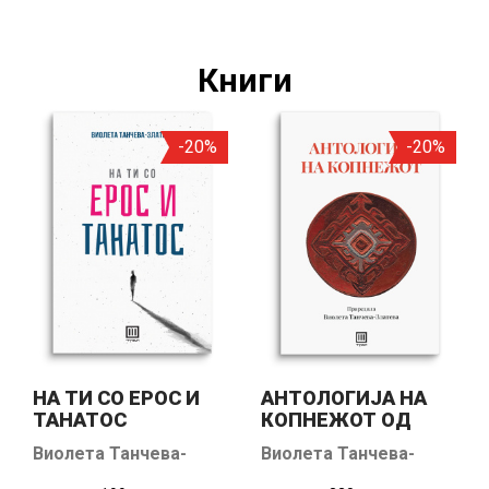
Книги
-20%
-20%
НА ТИ СО ЕРОС И
АНТОЛОГИЈА НА
ТАНАТОС
КОПНЕЖОТ ОД
СОВРЕМЕНАТА
Виолета Танчева-
Виолета Танчева-
МАКЕДОНСКА
Златева
Златева
ПОЕЗИЈА