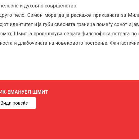
о телесно и духовно совршенство.
руго тело, Симон мора да ја раскаже приказната за Мила
от идентитет и ја губи свесната граница помеѓу сонот и јав
мот, Шмит ја продолжува својата филозофска потрага по в
вноста и длабочината на човековото постоење. Фантастични
ИК-ЕМАНУЕЛ ШМИТ
Види повеќе