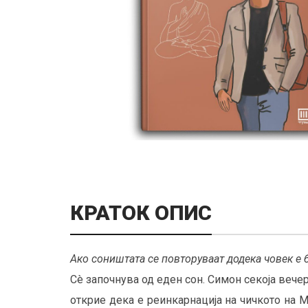
КРАТОК ОПИС
Ако соништата се повторуваат додека човек е б
Сè започнува од еден сон. Симон секоја вече
открие дека е реинкарнација на чичкото на М