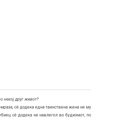
во некој друг живот?
омраза, сѐ додека една таинствена жена не му
 убиец сè додека не навлегол во будизмот, по