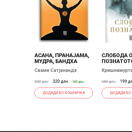
МАТА ВО
АСАНА, ПРАНАЈАМА,
СЛОБОДА 
МУДРА, БАНДХА
ПОЗНАТОТ
л Шмит
Свами Сатјананда
Кришнамурт
Сарасвати
н.
320 ден.
199 д
500 ден.
280 ден.
-49 ден.
-180 ден.
КОШНИЧКА
ДОДАДИ ВО КОШНИЧКА
ДОДАДИ ВО