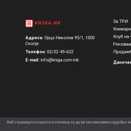
За ТРИ
Книжарн
Клуб на 
Адреса:
Орце Николов 93/1, 1000
Скопје
Реклама
Телефон:
02/32-45-622
Продажб
E-mail:
info@kniga.com.mk
Даночен
Веб страницата користи колачиња за да ви овозможиме најдобро мо