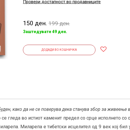
Провери достапност во продавниците
150 ден.
199 ден.
Заштедувате 49 ден.
ДОДАДИ ВО КОШНИЧКА
уден, како да не се поверува дека станува збор за живеење 
р се гледа во истиот каменит предел со срце исполнето со 
иларепа. Миларепа е тибетски исцелител од 9 век кој бил