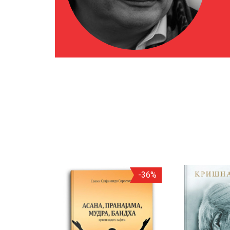
-25%
-36%