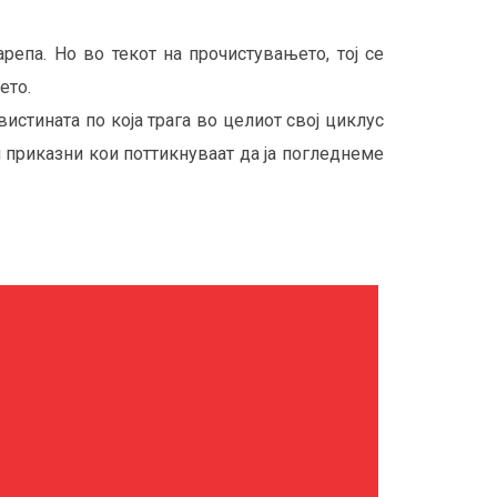
репа. Но во текот на прочистувањето, тој се
ето.
истината по која трага во целиот свој циклус
 приказни кои поттикнуваат да ја погледнеме