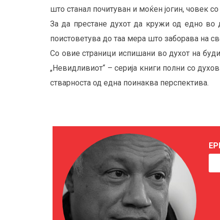
што станал почитуван и моќен јогин, човек с
За да престане духот да кружи од едно во д
поистоветува до таа мера што заборава на свој
Со овие страници испишани во духот на будиз
„Невидливиот“ – серија книги полни со духо
стварноста од една поинаква перспектива.
ЕР