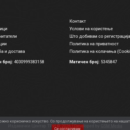
Контакт
ици
Услови на користење
читатели
Што добивам со регистрациј
ции
Политика на приватност
а и достава
Политика на колачиња (Cooki
 број:
4030999383158
Матичен број:
5345847
жно корисничко искуство. Со продолжување на користењето на нашата 
Издавачки Центар ТРИ © 2026 | Developed by
GSM Media
Се согласувам