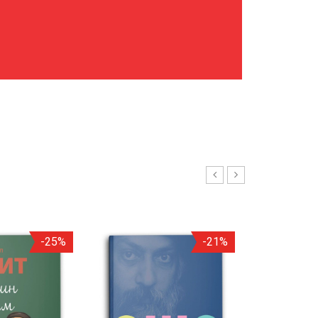
-25%
-21%