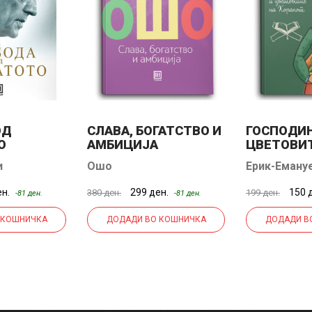
ОД
СЛАВА, БОГАТСТВО И
ГОСПОДИН
О
АМБИЦИЈА
ЦВЕТОВИ
КОРАНОТ
и
Ошо
Ерик-Еману
ен.
299 ден.
150 
380 ден.
199 ден.
-81 ден.
-81 ден.
 КОШНИЧКА
ДОДАДИ ВО КОШНИЧКА
ДОДАДИ В