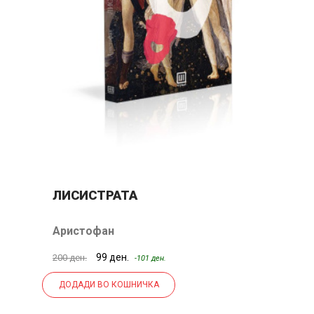
ЛИСИСТРАТА
Б
Аристофан
А
99 ден.
20
200 ден.
-101 ден.
ДОДАДИ ВО КОШНИЧКА