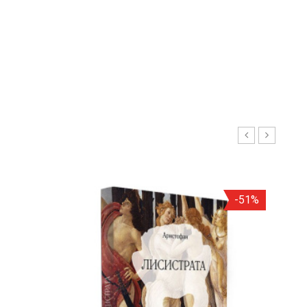
С
И
Р
А
-51%