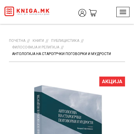
T
o
g
g
l
ПОЧЕТНА
КНИГИ
ПУБЛИЦИСТИКА
e
ФИЛОСОФИЈА И РЕЛИГИЈА
n
АНТОЛОГИЈА НА СТАРОГРЧКИ ПОГОВОРКИ И МУДРОСТИ
a
v
i
g
АКЦИЈА
a
t
i
o
n