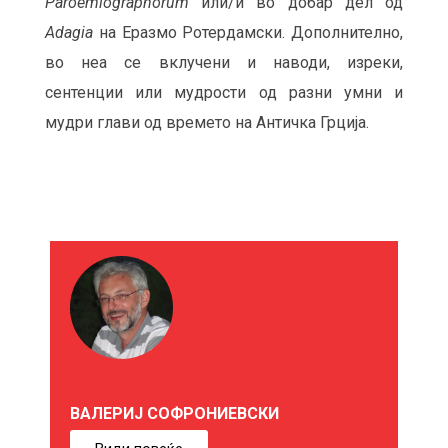
Paroemiographorum
или/и во добар дел од
Adagia
на Еразмо Ротердамски. Дополнително,
во неа се вклучени и наводи, изреки,
сентенции или мудрости од разни умни и
мудри глави од времето на Античка Грција.
М
О
Ж
Е
ВАЛЕРИЈ СОФРОНИЕВСКИ
Б