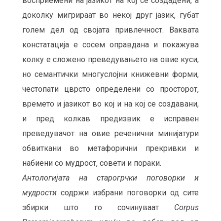
восприемени на јазикот на кој се создадени, а
доколку мигрираат во некој друг јазик, губат
голем дел од својата привлечност. Ваквата
констатација е сосем оправдана и покажува
колку е сложено преведувањето на овие куси,
но семантички многуслојни книжевни форми,
честопати цврсто определени со просторот,
времето и јазикот во кој и на кој се создавани,
и пред колкав предизвик е исправен
преведувачот на овие реченични минијатури
обвиткани во метафорични прекривки и
набиени со мудрост, совети и пораки.
Антологијата на старогрчки поговорки и
мудрости
содржи избрани поговорки од сите
збирки што го сочинуваат
Corpus