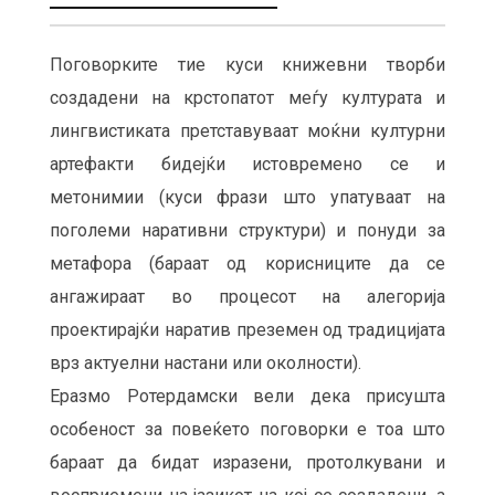
Поговорките тие куси книжевни творби
создадени на крстопатот меѓу културата и
лингвистиката претставуваат моќни културни
артефакти бидејќи истовремено се и
метонимии (куси фрази што упатуваат на
поголеми наративни структури) и понуди за
метафора (бараат од корисниците да се
ангажираат во процесот на алегорија
проектирајќи наратив преземен од традицијата
врз актуелни настани или околности).
Еразмо Ротердамски вели дека присушта
особеност за повеќето поговорки е тоа што
бараат да бидат изразени, протолкувани и