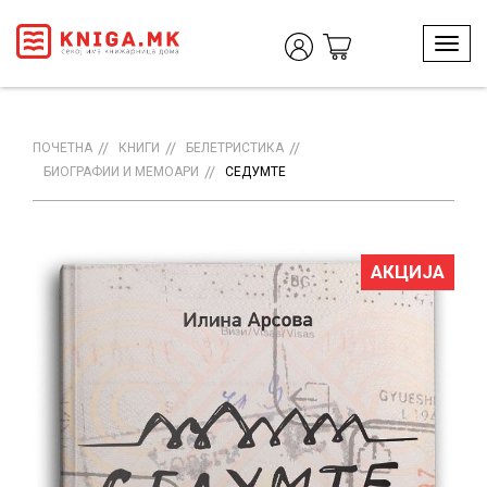
T
o
g
g
l
ПОЧЕТНА
КНИГИ
БЕЛЕТРИСТИКА
e
БИОГРАФИИ И МЕМОАРИ
СЕДУМТЕ
n
a
v
i
АКЦИЈА
g
a
t
i
o
n