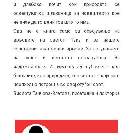
и длабока почит кон природата, се
освестувачка шлаканица за човештвото кое
не знае да го цени тоа што го има.
Ова не е книга само за освојување на
врвовите на светот. Туку и за нашите
сопствени, внатрешни врвови. За негувањето
на сонот и неговото остварување. За
издржливоста. И најмногу за љубовта – кон
ближните, кон природата, кон светот – која ни е
неопходно потребна во овој отуѓен свет.
Виолета Танчева-Златева, писателка и лекторка
М