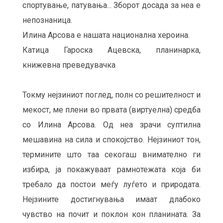
спортување, патувања... Зборот досада за неа е
непознаница.
Илина Арсова е нашата национална хероина.
Катица Гароска Ацевска, планинарка,
книжевна преведувачка
Токму нејзиниот поглед, полн со решителност и
мекост, ме плени во првата (виртуелна) средба
со Илина Арсова. Од неа зрачи суптилна
мешавина на сила и спокојство. Нејзиниот тон,
термините што таа секогаш внимателно ги
избира, ја покажуваат рамнотежата која би
требало да постои меѓу луѓето и природата.
Нејзините достигнувања имаат длабоко
чувство на почит и поклон кон планината. За