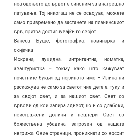
неа одењето до врвот е синоним за внатрешно
патување. Тој никогаш не се освојува, можете
само привремено да застанете на планинскиот
врв, притоа достигнувајќи го својот.
Ванеса Буше, фотографка, новинарка и
скијачка
Искрена, луцидна, интригантна, номатка,
авантуристка – токму како што кажуваат
почетните букви од нејзиното име – Илина ни
раскажува не само за светот чие дете е, туку и
за својот свет, и за нашиот свет. Свет со
врвови од кои запира здивот, но и со длабоки,
неистражени долини и пештери. Свет со
божествена убавина, загрозен од нашата
негрижа. Овие страници, проникнати со восхит