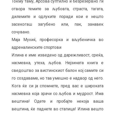
Токму таму, Арсова суптилно и безрезервно ги
отвора темите за љубовта, страста, тагата,
дилемите и одлуките поради кои е нешто
засекогаш загубено или, пак, занавек
сочувано.
Маја Мухиќ, професорка и вљубеничка во
адреналинските спортови
Илина е име изведено од дарежливост, среќа,
насмевка, утеха, љубов. Нејзината книга е
сведоштво за вистинскиот балон кој самите си
го создаваме, но таа умешно е надвор од него.
Кога ќе си ја спомнете, пред вас е широката
насмевка која зрачи со љубов и мудрост. Има
вештина! Одете и пробајте некоја ваша
вештина, ќе паднете во стапица! Илина вешто