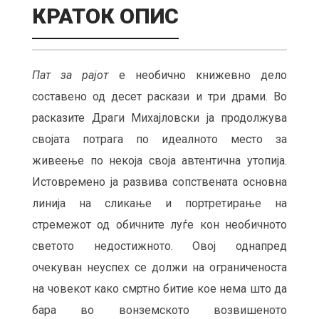
КРАТОК ОПИС
Пат за рајот
е необично книжевно дело
составено од десет раскази и три драми. Во
расказите Драги Михајловски ја продолжува
својата потрага по идеалното место за
живеење по некоја своја автентична утопија.
Истовремено ја развива сопствената основна
линија на сликање и портретирање на
стремежот од обичните луѓе кон необичното
светото недостижното. Овој однапред
очекуван неуспех се должи на ограниченоста
на човекот како смртно битие кое нема што да
бара во вонземското возвишеното