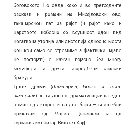
боговското. Но овде како и во претходните
раскази и романи на Михајловски овој
таканаречен пат за рајот (и рајот како и
царството небесно се всушност еден вид
негативна утопија или дистопија односно места
кон кои само се стремиме а фактички најаве
не постојат!) е кажан појасно без многу
метафори и други споредбени стилски
бравури.
Трите драми (
Швајцарија, Носко и Трите
самовили
) се, всушност, драматизации на еден
роман од авторот и на две бајки – волшебни
приказни од Марко Цепенков и од
германскиот автор Вилхем Хојф.