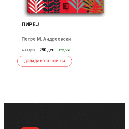
ПИРЕЈ
С
П
Петре М. Андреевски
К
280 ден.
400 ден.
29
-120 ден.
ДОДАДИ ВО КОШНИЧКА