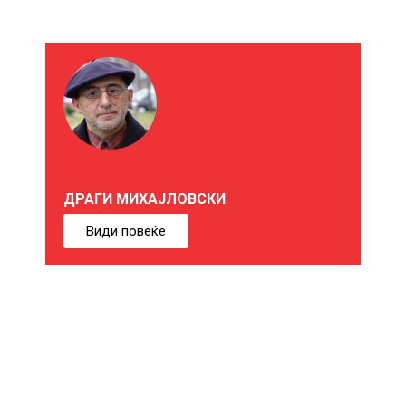
М
О
Ж
Е
ДРАГИ МИХАЈЛОВСКИ
Б
Види повеќе
И
Ќ
Е
В
Е