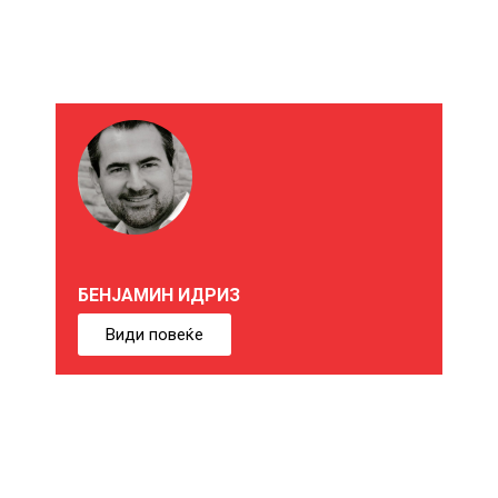
М
О
Ж
Е
БЕНЈАМИН ИДРИЗ
Б
Види повеќе
И
Ќ
Е
В