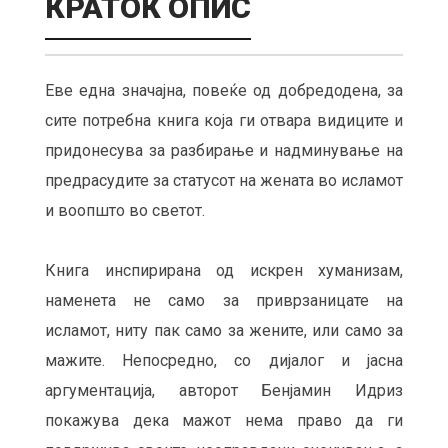
КРАТОК ОПИС
Еве една значајна, повеќе од добредодена, за
сите потребна книга која ги отвара видиците и
придонесува за разбирање и надминување на
предрасудите за статусот на жената во исламот
и воопшто во светот.
Книга инспирирана од искрен хуманизам,
наменета не само за приврзаницате на
исламот, ниту пак само за жените, или само за
мажите. Непосредно, со дијалог и јасна
аргументација, авторот Бенјамин Идриз
покажува дека мажот нема право да ги