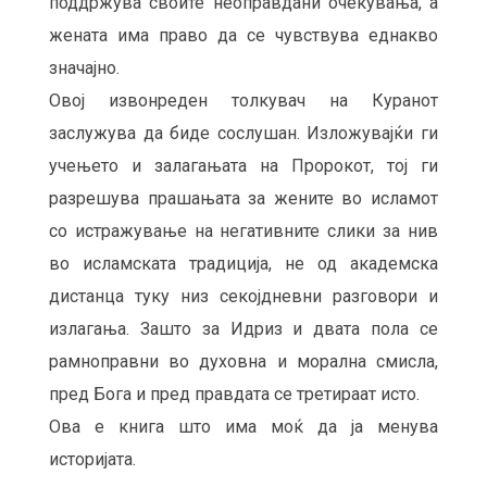
поддржува своите неоправдани очекувања, а
жената има право да се чувствува еднакво
значајно.
Овој извонреден толкувач на Куранот
заслужува да биде сослушан. Изложувајќи ги
учењето и залагањата на Пророкот, тој ги
разрешува прашањата за жените во исламот
со истражување на негативните слики за нив
во исламската традиција, не од академска
дистанца туку низ секојдневни разговори и
излагања. Зашто за Идриз и двата пола се
рамноправни во духовна и морална смисла,
пред Бога и пред правдата се третираат исто.
Ова е книга што има моќ да ја менува
историјата.