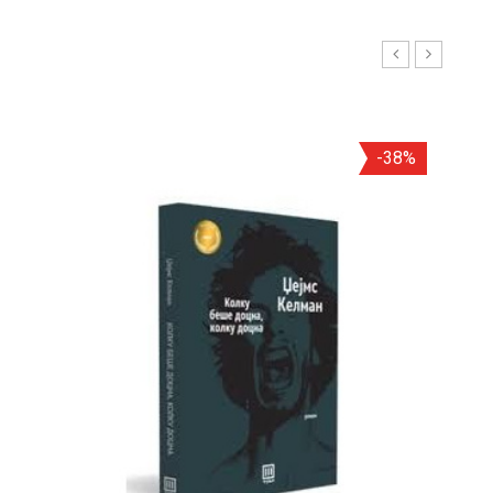
А
60%
-38%