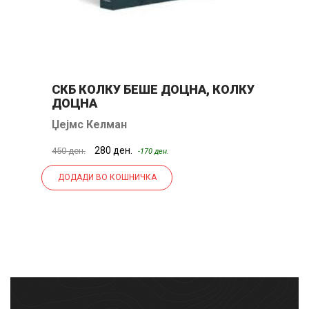
СКБ КОЛКУ БЕШЕ ДОЦНА, КОЛКУ
В
ДОЦНА
Џејмс Келман
А
280 ден.
450 ден.
25
-170 ден.
ДОДАДИ ВО КОШНИЧКА