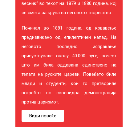
весник“ во текот на 1879 и 1880 година, кој
се смета за круна на неговото творештво.
Починал во 1881 година, од крвавење
предизвикано од епилептичен напад. На
неговото последно испраќање
присуствувале околу 40.000 луѓе, почест
што им била оддавана единствено на
телата на руските цареви. Повеќето биле
млади и студенти, кои го претвориле
погребот во своевидна демонстрација
против царизмот.
Види повеќе