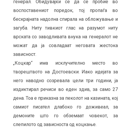
генерал. Обидувајќи се да се пробие во
воспоставениот поредок, тој пропаѓа во
бескрајната надолна спирала на обложување и
загуба. Ниту тивкиот глас на разумот ниту
врската со заводливата внука на генералот не
можат да ја совладаат неговата жестока
зависност.
„Коцкар“ има исклучително место во
творештвото на Достоевски. Иако идејата за
него наводно созревала цели три години, ја
издиктирал речиси во еден здив, за само 27
дена. Тоа е приказна за пеколот на казината, кој
самиот писател длабоко го доживеал, за
демоните што го обземаат човекот, за
слепилото од зависноста од коцкање.