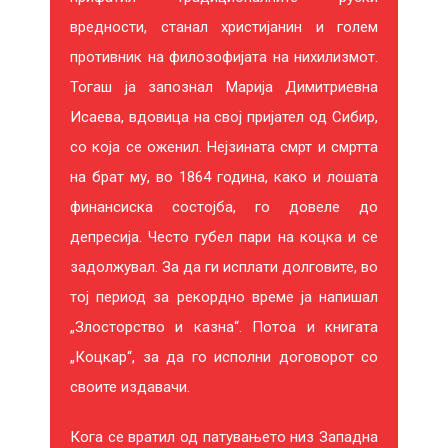
вредности, станал христијанин и голем
противник на филозофијата на нихилизмот.
Тогаш ја запознал Марија Димитриевна
Исаева, вдовица на свој пријател од Сибир,
со која се оженил. Нејзината смрт и смртта
на брат му, во 1864 година, како и лошата
финансиска состојба, го довеле до
депресија. Често губел пари на коцка и се
задолжувал. За да ги исплати долговите, во
тој период за рекордно време ја напишал
„Злосторство и казна“. Потоа и книгата
„Коцкар“, за да го исполни договорот со
своите издавачи.
Кога се вратил од патувањето низ Западна