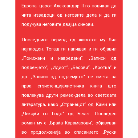
Европа, царот Александар II го повикал да
чита извадоци од неговите дела и да ги
подучува неговите двајца синови.
Последниот период од животот му бил
најплоден. Тогаш ги напишал и ги објавил
„Понижени и навредени“, „Записи од
подземјето“, „Идиот“, „Бесови“, „Кротка“ и
др. „Записи од подземјето“ се смета за
прва егзистенцијалистичка книга што
повлекува други ремек-дела во светската
литература, како „Странецот“ од Ками или
„Чекајќи го Годо“ од Бекет. Последен
роман му е „Браќа Карамазови“, објавуван
во продолженија во списанието „Руски