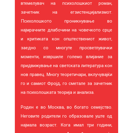
Е
втемелувач на психолошкиот роман,
зачетник на егзистенцијализмот.
В
Психолошкото проникнување во
Е
најмрачните длабочини на човечкото срце
и критиката кон општествениот живот,
И
заедно со многуте просветлувачки
Н
моменти, извршиле големо влијание за
Т
придвижување на светската литература кон
нов правец. Многу теоретичари, вклучувајќи
Е
го и самиот Фројд, го сметале за зачетник
Р
на психолошката теорија и анализа.
Е
Роден е во Москва, во богато семејство.
С
Неговите родители го образовале уште од
најмала возраст. Кога имал три години,
И