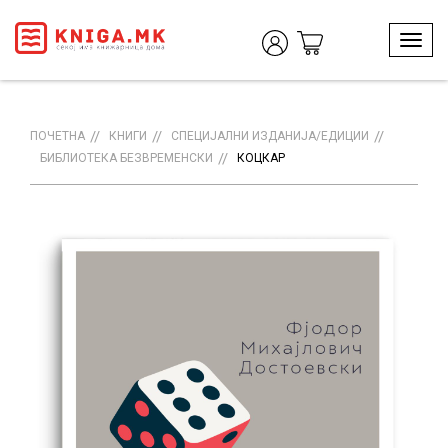
T
o
g
g
l
ПОЧЕТНА
КНИГИ
СПЕЦИЈАЛНИ ИЗДАНИЈА/ЕДИЦИИ
e
БИБЛИОТЕКА БЕЗВРЕМЕНСКИ
КОЦКАР
n
a
v
i
g
a
t
i
o
n