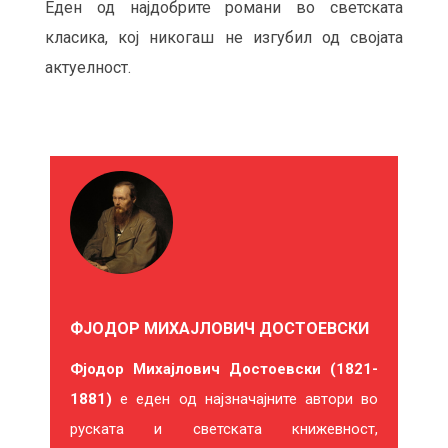
Еден од најдобрите романи во светската
класика, кој никогаш не изгубил од својата
актуелност.
М
О
Ж
Е
ФЈОДОР МИХАЈЛОВИЧ ДОСТОЕВСКИ
Б
Фјодор Михајлович Достоевски (1821-
И
1881)
е еден од најзначајните автори во
Ќ
руската и светската книжевност,