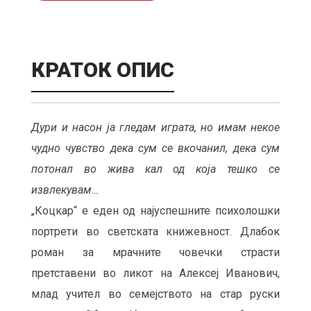
КРАТОК ОПИС
Дури и насон ја гледам играта, но имам некое
чудно чувство дека сум се вкочанил, дека сум
потонал во жива кал од која тешко се
извлекувам…
„Коцкар“ е еден од најуспешните психолошки
портрети во светската книжевност. Длабок
роман за мрачните човечки страсти
претставени во ликот на Алексеј Иванович,
млад учител во семејството на стар руски