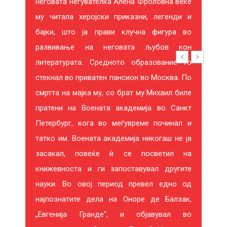
неговата негувателка Алена Фроловна веќе
Р
му читала херојски приказни, легенди и
бајки, што ја прави клучна фигура во
А
развивање на неговата љубов кон
литературата. Средното образование го
стекнал во приватен пансион во Москва. По
смртта на мајка му, со брат му Михаил биле
пратени на Воената академија во Санкт
Петербург, кога во меѓувреме починал и
татко им. Воената академија никогаш не ја
засакал, повеќе ѝ се посветил на
книжевноста и ги запоставувал другите
науки. Во овој период превел едно од
најпознатите дела на Оноре де Балзак,
„Евгенија Гранде“, и објавувал во