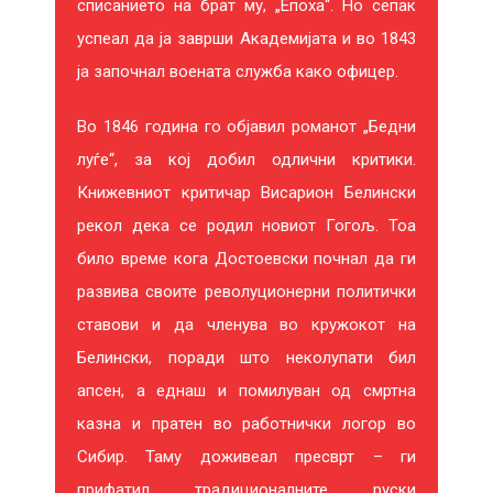
списанието на брат му, „Епоха“. Но сепак
успеал да ја заврши Академијата и во 1843
ја започнал воената служба како офицер.
Во 1846 година го објавил романот „Бедни
луѓе“, за кој добил одлични критики.
Книжевниот критичар Висарион Белински
НА ЗАПАД НИШТО НОВО
С
рекол дека се родил новиот Гогољ. Тоа
било време кога Достоевски почнал да ги
Ерих Марија Ремарк
О
развива своите револуционерни политички
300 ден.
25
ставови и да членува во кружокот на
ДОДАДИ ВО КОШНИЧКА
Белински, поради што неколупати бил
апсен, а еднаш и помилуван од смртна
казна и пратен во работнички логор во
Сибир. Таму доживеал пресврт – ги
прифатил традиционалните руски