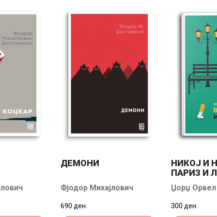
ДЕМОНИ
НИКОЈ И 
ПАРИЗ И 
јлович
Фјодор Михајлович
Џорџ Орвел
Достоевски
690 ден.
300 ден.