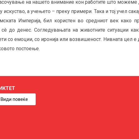
насочување на нашето внимание кон работите што можеме 
 искуство, а учењето – преку примери. Така и тој учел сака
мската Империја, бил користен во средниот век како пр
сè до денес. Согледувањата на животните ситуации како
ти со емоции, со иронија или возвишеност. Нивната цел е д
ковото постоење.
ИКТЕТ
Види повеќе