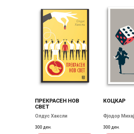
НИШТО
ПРЕКРАСЕН НОВ
КОЦКАР
СВЕТ
Ремарк
Олдус Хаксли
Фјодор Миха
Достоевски
300 ден.
300 ден.