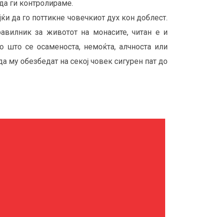
да ги контролираме.
јќи да го поттикне човечкиот дух кон доблест.
авилник за животот на монасите, читан е и
 што се осаменоста, немоќта, алчноста или
а му обезбедат на секој човек сигурен пат до