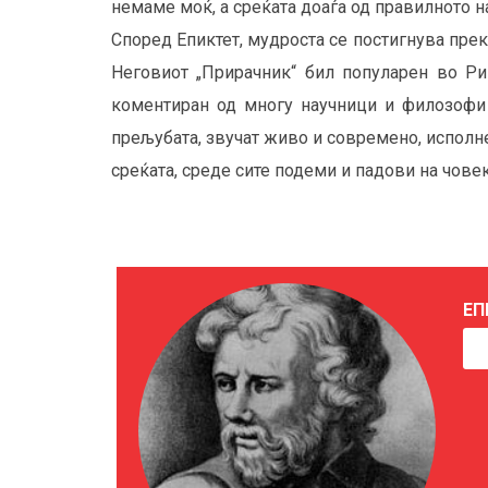
немаме моќ, а среќата доаѓа од правилното 
Според Епиктет, мудроста се постигнува преку
Неговиот „Прирачник“ бил популарен во Ри
коментиран од многу научници и филозофи 
прељубата, звучат живо и современо, исполне
среќата, среде сите подеми и падови на чове
ЕП