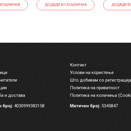
 КОШНИЧКА
ДОДАДИ ВО КОШНИЧКА
ДОДАДИ В
Контакт
ици
Услови на користење
читатели
Што добивам со регистрациј
ции
Политика на приватност
а и достава
Политика на колачиња (Cooki
 број:
4030999383158
Матичен број:
5345847