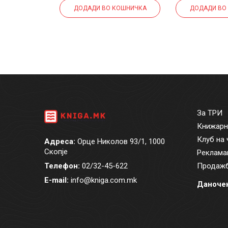
КОШНИЧКА
ДОДАДИ ВО КОШНИЧКА
ДОДАДИ ВО
За ТРИ
Книжарн
Клуб на 
Адреса:
Орце Николов 93/1, 1000
Скопје
Реклама
Телефон:
02/32-45-622
Продажб
E-mail:
info@kniga.com.mk
Даночен