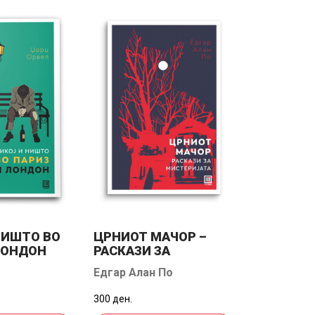
НИШТО ВО
ЦРНИОТ МАЧОР –
СИДАРТА
ЛОНДОН
РАСКАЗИ ЗА
МИСТЕРИЈАТА
Едгар Алан По
Херман Хе
300 ден.
250 ден.