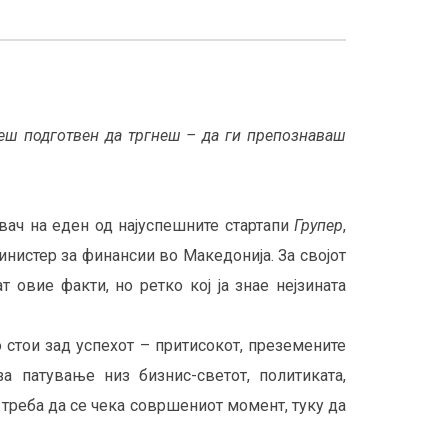
деш подготвен да тргнеш – да ги препознаваш
вач на еден од најуспешните стартапи
Групер
,
инистер за финансии во Македонија. За својот
ат овие факти, но ретко кој ја знае нејзината
 стои зад успехот – притисокот, преземените
 патување низ бизнис-светот, политиката,
 треба да се чека совршениот момент, туку да