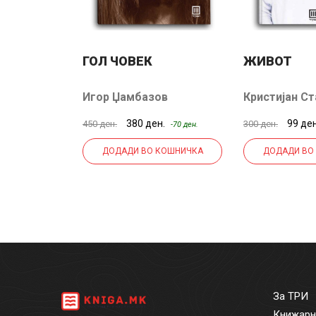
ГОЛ ЧОВЕК
ЖИВОТ
Игор Џамбазов
Кристијан С
н.
380 ден.
99 де
450 ден.
300 ден.
-70 ден.
-70 ден.
КОШНИЧКА
ДОДАДИ ВО КОШНИЧКА
ДОДАДИ ВО
За ТРИ
Книжарн