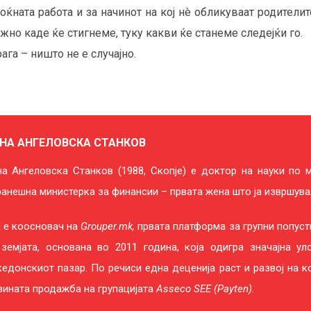
оноќната работа и за начинот на кој нè обликуваат родителит
ажно каде ќе стигнеме, туку какви ќе станеме следејќи го.
га – ништо не е случајно.
НА АНГЕЛОВСКА СТАНКОВ
а Ангеловска Станков (1988, Скопје) е доктор на науки по 
анешна министерка за финансии – првата жена што ја извршува
 е коосновач на
Grouper.mk,
првата платформа за групни попусти
земјата, основана во 2011 година, која одигра значајна ул
едонскиот пазар. По речиси една деценија раст и развој на к
зината продажба на групацијата
Asseco SEE (Payten).