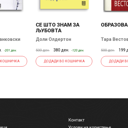
СЕ ШТО ЗНАМ ЗА
ОБРАЗОВ
ЉУБОВТА
танковски
Доли Олдертон
Тара Весто
н.
380 ден.
199 
500 ден.
500 ден.
-201 ден.
-120 ден.
 КОШНИЧКА
ДОДАДИ ВО КОШНИЧКА
ДОДАДИ В
Контакт
ици
Услови на користење