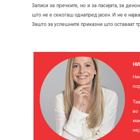
Записи за пречките, но и за пасијата, за ден
што не е секогаш однапред јасен. И не е најв
Зашто за успешните приказни што оставаат тра
НИ
Нин
пор
Таа
во 
мак
неј