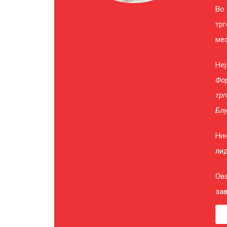
Во 
тр
мес
Неј
Фо
трг
Блу
Нин
лид
Ова
зав