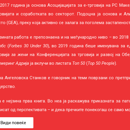
2017 година ја основа Асоцијацијата за е-трговија на РС Маке
говијата и соработката во секторот. Подоцна ја основа и Ал
то (GEA), преку која активно се залага за поголема застапенос
зината работа е препознаена и на меѓународно ниво – во 2018
рбс
(
Forbes 30 Under 30
), во 2019 година беше именувана за
овија за жени
на Конференцијата за трговија и развој на Об
меринг Адрија
ја вклучи во листата
Топ 50
(
Top 50 People
).
а Ангеловска Станков е говорник на теми поврзани со претпри
ерство.
 е нејзина прва книга. Во неа ја раскажува приказната за пат
исат од перспективата – и дека пречките понекогаш се само м
Види повеќе