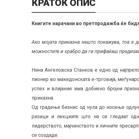
КРАТОК ОПИС
Книгите нарачани во претпродажба ќе бида
Ако мојата приказна нешто покажува, тоа е 
можностите и храбро да ги прифаќаш предизв
Нина Ангеловска Станков е едно од најпреп
пионер во македонската е-трговија, меѓунаро
успех и влијание има добиено бројни призн
приказна.
Од градење бизнис од нула до носење одлуки
ризици и лекциите што не се гледаат од
лидерството, мајчинството и личните пресврт
се создаде.