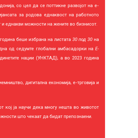
донија, со цел да се поттикне развојот на е-
ијансата за родова еднаквост на работното
т и еднакви можности на жените во бизнисот.
 година беше избрана на листата
30 под 30
на
 една од седумте глобални амбасадорки на
Е-
единетите нации (УНКТАД), а во 2023 година
емништво, дигитална економија, е-трговија и
от кој ја научи дека многу нешта во животот
ожности што чекаат да бидат препознаени.