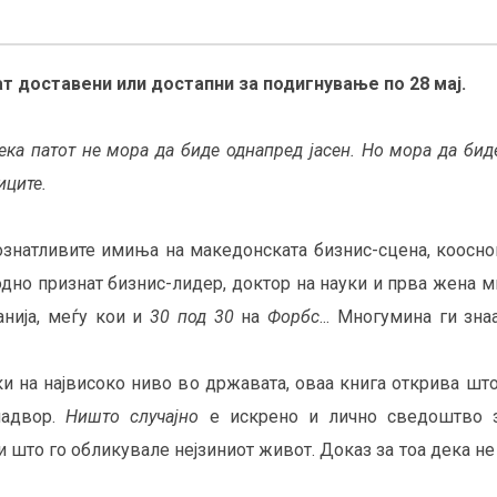
т доставени или достапни за подигнување по 28 мај.
дека патот не мора да биде однапред јасен. Но мора да би
иците.
ознатливите имиња на македонската бизнис-сцена, коосно
днo признат бизнис-лидер, доктор на науки и прва жена м
анија, меѓу кои и
30 под 30
на
Форбс
... Многумина ги зна
 на највисоко ниво во државата, оваа книга открива што
надвор.
Ништо случајно
е искрено и лично сведоштво за
и што го обликувале нејзиниот живот. Доказ за тоа дека не