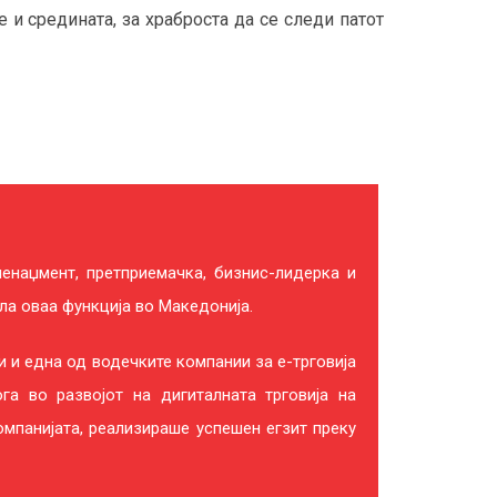
е и средината, за храброста да се следи патот
менаџмент, претприемачка, бизнис-лидерка и
ла оваа функција во Македонија.
 и една од водечките компании за е-трговија
ога во развојот на дигиталната трговија на
омпанијата, реализираше успешен егзит преку