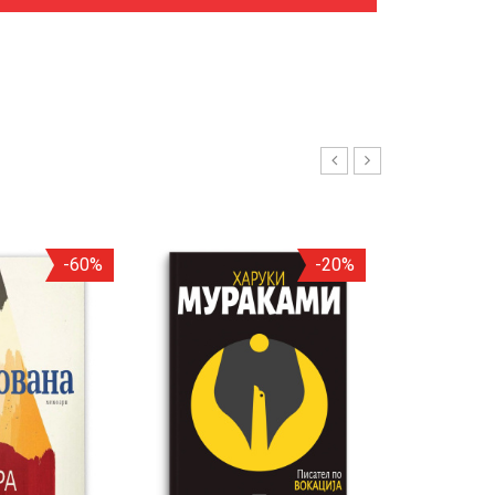
-60%
-20%