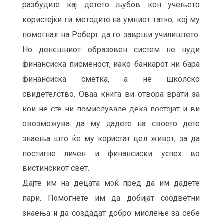
разбудите кај детето љубов кон учењето
користејќи ги методите на умниот татко, кој му
помогнал на Роберт да го заврши училиштето.
Но денешниот образовен систем не нуди
финансиска писменост, иако банкарот ни бара
финансиска сметка, а не школско
свидетелство. Оваа книга ви отвора врати за
кои не сте ни помислувале дека постојат и ви
овозможува да му дадете на своето дете
знаења што ќе му користат цел живот, за да
постигне личен и финансиски успех во
вистинскиот свет.
Дајте им на децата моќ пред да им дадете
пари. Помогнете им да добијат соодветни
знаења и да создадат добро мислење за себе