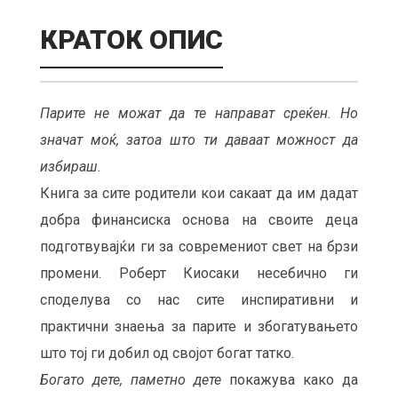
КРАТОК ОПИС
Парите не можат да те направат среќен. Но
значат моќ, затоа што ти даваат можност да
избираш.
Книга за сите родители кои сакаат да им дадат
добра финансиска основа на своите деца
подготвувајќи ги за современиот свет на брзи
промени. Роберт Киосаки несебично ги
споделува со нас сите инспиративни и
практични знаења за парите и збогатувањето
што тој ги добил од својот богат татко.
Богато дете, паметно дете
покажува како да