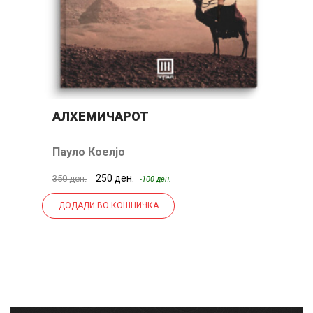
АЛХЕМИЧАРОТ
К
Пауло Коелјо
К
250 ден.
350 ден.
36
-100 ден.
ДОДАДИ ВО КОШНИЧКА