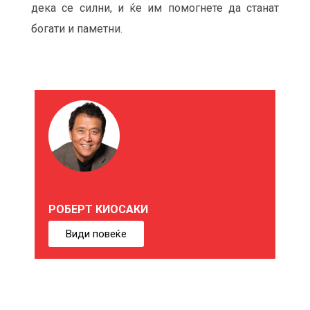
дека се силни, и ќе им помогнете да станат
богати и паметни.
М
О
Ж
Е
РОБЕРТ КИОСАКИ
Б
Види повеќе
И
Ќ
Е