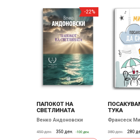
-15%
-22%
НСИИ
ПАПОКОТ НА
ПОСАКУВА
СВЕТЛИНАТА
ТУКА
Венко Андоновски
Франсеск Ми
н.
350 ден.
280 д
450 ден.
380 ден.
-120 ден.
-100 ден.