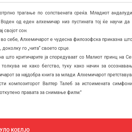
отрпно трагање по сопствената среќа. Младиот андалудис
 Воден од еден алхемичар низ пустината тој ќе научи да 
ј својот сон.
и во себе, Алхемичарот е чудесна филозофска приказна што
 доколку го „чита“ своето срце.
а што критичарите ја споредуваат со Малиот принц на Се
 толкува не како бегство, туку како начин за осознава
чарот за најдобра книга за млади. Алхемичарот претставув
исти композиторот Валтер Талеб за истоимената симфони
откупено правата за снимање филм."
УЛО КОЕЛЈО