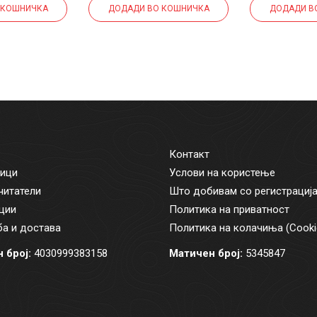
 КОШНИЧКА
ДОДАДИ ВО КОШНИЧКА
ДОДАДИ В
Контакт
ици
Услови на користење
читатели
Што добивам со регистрациј
ции
Политика на приватност
а и достава
Политика на колачиња (Cooki
 број:
4030999383158
Матичен број:
5345847