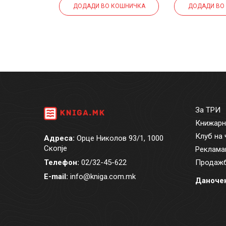
КОШНИЧКА
ДОДАДИ ВО КОШНИЧКА
ДОДАДИ ВО
За ТРИ
Книжарн
Клуб на 
Адреса:
Орце Николов 93/1, 1000
Скопје
Реклама
Телефон:
02/32-45-622
Продажб
E-mail:
info@kniga.com.mk
Даночен