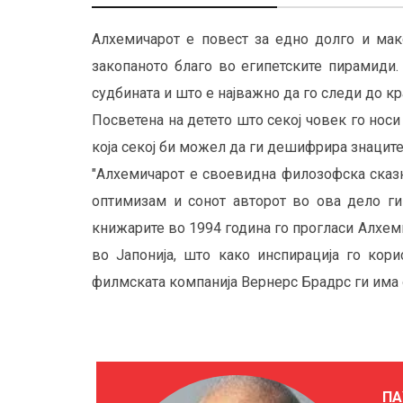
Алхемичарот е повест за едно долго и мак
закопаното благо во египетските пирамиди.
судбината и што е најважно да го следи до кра
Посветена на детето што секој човек го нос
која секој би можел да ги дешифрира знаците,
"Алхемичарот е своевидна филозофска сказн
оптимизам и сонот авторот во ова дело ги
книжарите во 1994 година го прогласи Алхеми
во Јапонија, што како инспирација го кор
филмската компанија Вернерс Брадрс ги има 
ПА