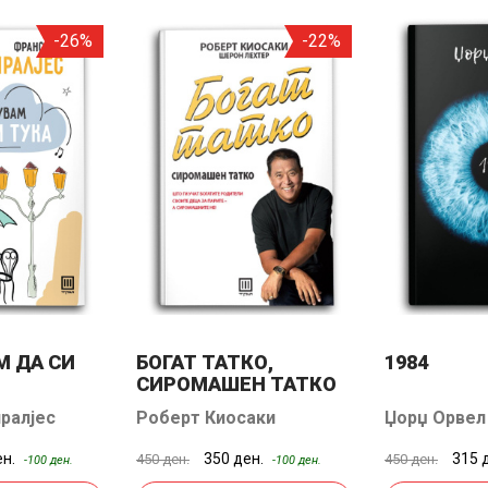
-26%
-22%
М ДА СИ
БОГАТ ТАТКО,
1984
СИРОМАШЕН ТАТКО
ралјес
Роберт Киосаки
Џорџ Орвел
ен.
350 ден.
315 
450 ден.
450 ден.
-100 ден.
-100 ден.