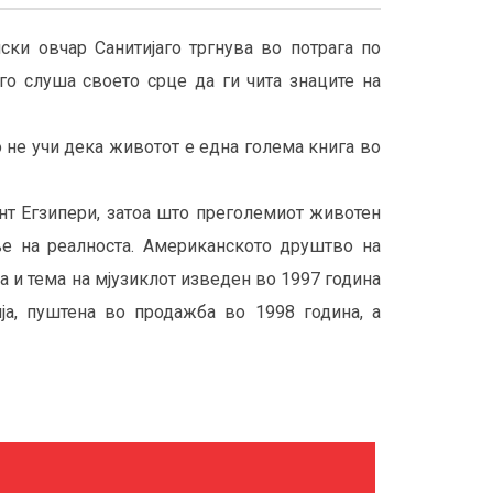
ки овчар Санитијаго тргнува во потрага по
го слуша своето срце да ги чита знаците на
 не учи дека животот е една голема книга во
нт Егзипери, затоа што преголемиот животен
ње на реалноста. Американското друштво на
а и тема на мјузиклот изведен во 1997 година
ја, пуштена во продажба во 1998 година, а