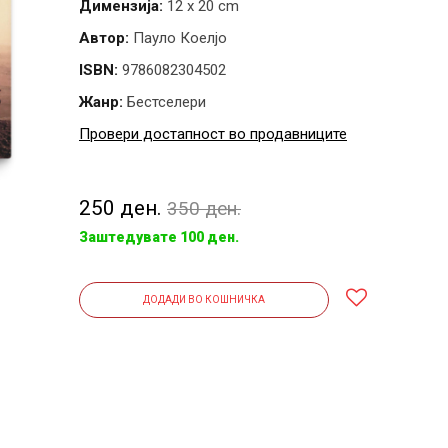
Димензија:
12 x 20 cm
Автор:
Пауло Коелјо
ISBN:
9786082304502
Жанр:
Бестселери
Провери достапност во продавниците
250 ден.
350 ден.
Заштедувате 100 ден.
ДОДАДИ ВО КОШНИЧКА