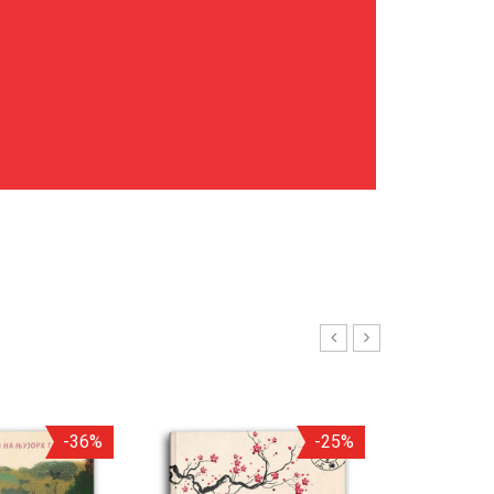
-36%
-25%