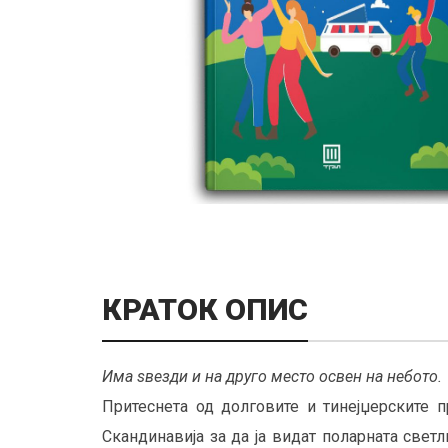
КРАТОК ОПИС
Има ѕвезди и на друго место освен на небото.
Притеснета од долговите и тинејџерските 
Скандинавија за да ја видат поларната свет