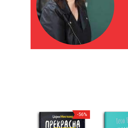
-20%
-56%