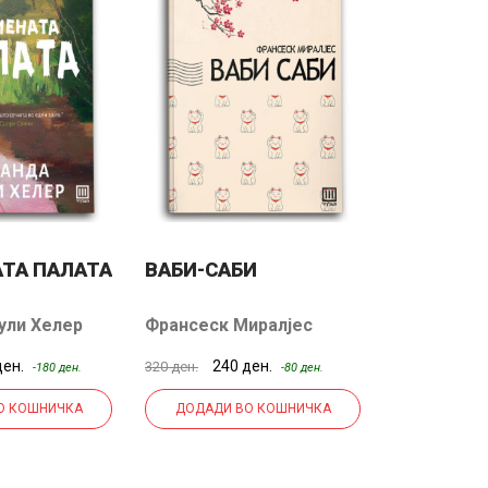
ТА ПАЛАТА
ВАБИ-САБИ
ЉУБОВ, 
ули Хелер
Франсеск Миралјес
Али Хејзел
ден.
240 ден.
350
320 ден.
500 ден.
-180 ден.
-80 ден.
О КОШНИЧКА
ДОДАДИ ВО КОШНИЧКА
ДОДАДИ 