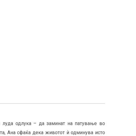
и луда одлука – да заминат на патување во
ата, Ана сфаќа дека животот ѝ одминува исто