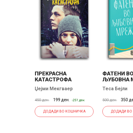
ПРЕКРАСНА
ФАТЕНИ В
КАТАСТРОФА
ЉУБОВНА 
ска
Џејми Мекгваер
Теса Бејли
н.
199 ден.
350 д
450 ден.
500 ден.
-60 ден.
-251 ден.
КОШНИЧКА
ДОДАДИ ВО КОШНИЧКА
ДОДАДИ ВО