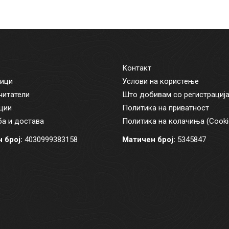
Контакт
ици
Услови на користење
читатели
Што добивам со регистрациј
ции
Политика на приватност
а и достава
Политика на колачиња (Cooki
 број:
4030999383158
Матичен број:
5345847