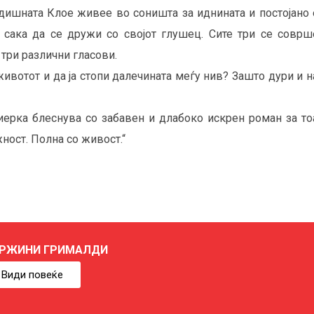
одишната Клое живее во соништа за иднината и постојано 
 сака да се дружи со својот глушец. Сите три се соврше
три различни гласови.
ивотот и да ја стопи далечината меѓу нив? Зашто дури и н
ерка блеснува со забавен и длабоко искрен роман за тоа
ност. Полна со живост.“
РЖИНИ ГРИМАЛДИ
Види повеќе