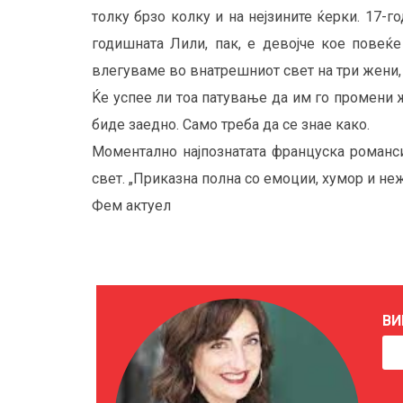
толку брзо колку и на нејзините ќерки. 17-г
годишната Лили, пак, е девојче кое повеќе
влегуваме во внатрешниот свет на три жени, 
Ќе успее ли тоа патување да им го промени ж
биде заедно. Само треба да се знае како.
Моментално најпознатата француска романси
свет. „Приказна полна со емоции, хумор и неж
Фем актуел
ВИ