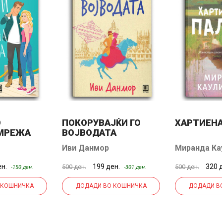
О
ПОКОРУВАЈЌИ ГО
ХАРТИЕНА
МРЕЖА
ВОЈВОДАТА
Иви Данмор
Миранда Ка
ен.
199 ден.
320 
500 ден.
500 ден.
-150 ден.
-301 ден.
 КОШНИЧКА
ДОДАДИ ВО КОШНИЧКА
ДОДАДИ В