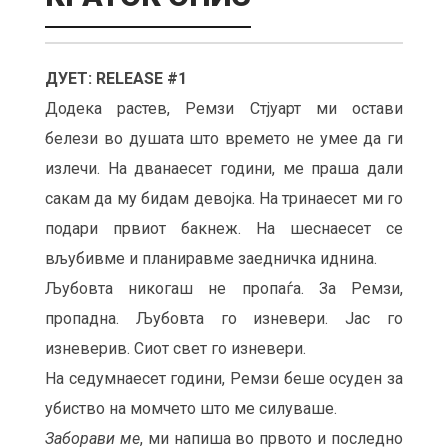
ДУЕТ: RELEASE #1
Додека растев, Ремзи Стјуарт ми остави
белези во душата што времето не умее да ги
излечи. На дванаесет години, ме праша дали
сакам да му бидам девојка. На тринаесет ми го
подари првиот бакнеж. На шеснаесет се
вљубивме и планиравме заедничка иднина.
Љубовта никогаш не пропаѓа. За Ремзи,
пропадна. Љубовта го изневери. Јас го
изневерив. Сиот свет го изневери.
На седумнаесет години, Ремзи беше осуден за
убиство на момчето што ме силуваше.
Заборави ме
, ми напиша во првото и последно