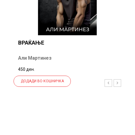
Р
Е
С
ВРАЌАЊЕ
И
Р
Али Мартинез
А
450 ден.
ДОДАДИ ВО КОШНИЧКА
26%
-21%