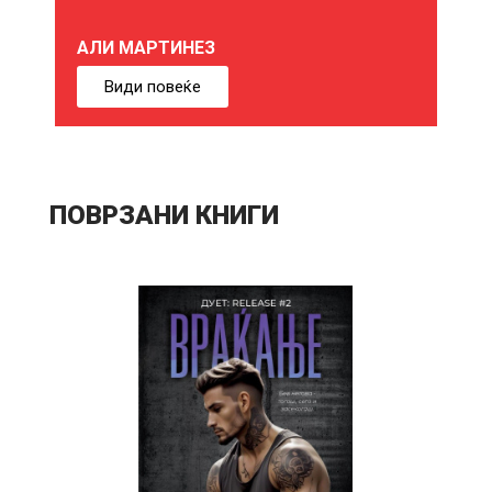
Е
АЛИ МАРТИНЕЗ
Б
Види повеќе
И
Ќ
Е
ПОВРЗАНИ КНИГИ
В
Е
И
Н
Т
Е