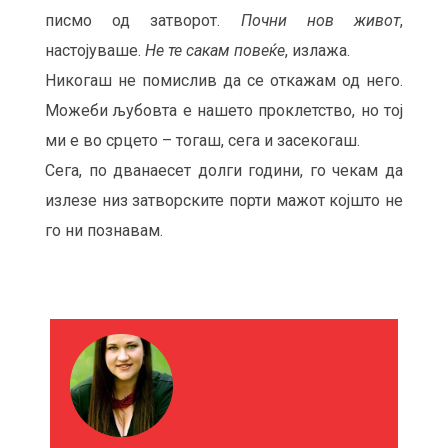
писмо од затворот.
Почни нов живот
,
настојуваше.
Не те сакам повеќе
, излажа.
Никогаш не помислив да се откажам од него.
Можеби љубовта е нашето проклетство, но тој
ми е во срцето – тогаш, сега и засекогаш.
Сега, по дванаесет долги години, го чекам да
излезе низ затворските порти мажот којшто не
го ни познавам.
М
О
Ж