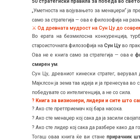
50 стратегиски правила за победа во све
„Уметноста на војувањето за менаџери“ ја пр
само за стратегија — ова е филозофија на раз
⚔️ Од древната мудрост на Сун Цу до совре
Во ерата на безмилосна конкуренција, тур
староисточната филозофија на
Сун Цу
во прак
Ова не е книга само за стратегија — ова е
ф
смирен ум
.
Сун Цу, древниот кинески стратег, верувал
Мајклсон ја зема таа идеја и ја пренесува во
победувате со интелигенција, а не со сила.
?
Книга за визионери, лидери и сите што с
? Ако сте претприемач кој бара насока.
? Ако сте менаџер кој сака да ја засили своја
? Ако сте лидер кој сака да разбере како да 
Тогаш оваа книга ќе ви стане
прирачник шт