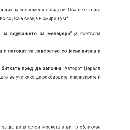
 водич за современите лидери. Ова не е книга
о со јасна визија и смирен ум."
 на војувањето за менаџери“
ја претвора
а
и
патоказ за лидерство со јасна визија и
а битката пред да започне
. Авторот Џералд
 што ве учи како да раководите, анализирате и
за да ви ја остри мислата и ви го обликува