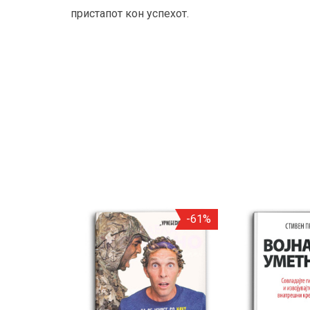
пристапот кон успехот.
-19%
-61%