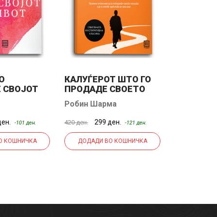
О
КАЛУЃЕРОТ ШТО ГО
ЗОШТО С
 СВОЈОТ
ПРОДАДЕ СВОЕТО
ФЕРАРИ
Робин Шарма
ден.
299 ден.
550
420 ден.
690 ден.
-101 ден.
-121 ден.
О КОШНИЧКА
ДОДАДИ ВО КОШНИЧКА
ДОДАДИ 