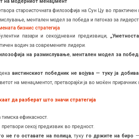
тот на модерниот менаџмент
етвора староисточната филозофија на Сун Цу во практичен
мислување, ментален модел за победа и патоказ за лидерств
мената бизнис стратегија
булентни пазари и секојдневни предизвици,
„Уметноста
тичен водич за современите лидери.
илозофија на размислување
,
ментален модел за побед
 дека
вистинскиот победник не војува — туку ја добив
 светот на менаџментот, претворајќи ја во моќен прирачник
акаат да разберат што значи стратегија
та тимска ефикасност.
го претвори секој предизвик во предност.
о не го оставате на полица
, туку
го држите на биро
— 