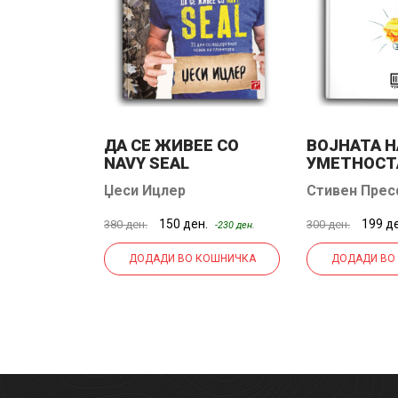
 ЛУЃЕТО
ДА СЕ ЖИВЕЕ СО
ВОЈНАТА Н
NAVY SEAL
УМЕТНОСТ
Џеси Ицлер
Стивен Пре
н.
150 ден.
199 д
380 ден.
300 ден.
-60 ден.
-230 ден.
КОШНИЧКА
ДОДАДИ ВО КОШНИЧКА
ДОДАДИ ВО