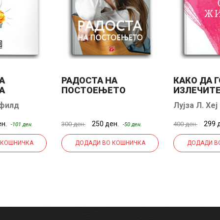
А
РАДОСТА НА
КАКО ДА Г
А
ПОСТОЕЊЕТО
ИЗЛЕЧИТЕ
ЖИВОТ
сфилд
Лујза Л. Хеј
ен.
250 ден.
299 
300 ден.
400 ден.
-101 ден.
-50 ден.
 КОШНИЧКА
ДОДАДИ ВО КОШНИЧКА
ДОДАДИ В