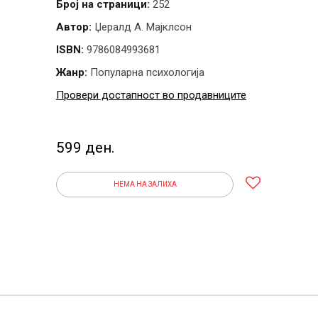
Број на страници:
252
Автор:
Џералд А. Мајклсон
ISBN:
9786084993681
Жанр:
Популарна психологија
Провери достапност во продавниците
599 ден.
НЕМА НА ЗАЛИХА