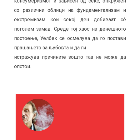
консумеризмот и зависен од секс, опкружен
со различни облици на фундаментализам и
екстремизам кои секој ден добиваат сѐ
поголем замав. Среде тој хаос на денешното
постоење, Уелбек се осмелува да го постави
прашањето за љубовта и да ги
истражува причините зошто таа не може да
опстои.
М
О
Ж
Е