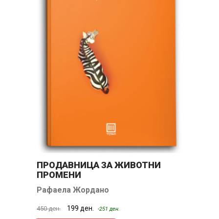
ПРОДАВНИЦА ЗА ЖИВОТНИ
Г
ПРОМЕНИ
В
Рафаела Жордано
Н
199 ден.
450 ден.
30
-251 ден.