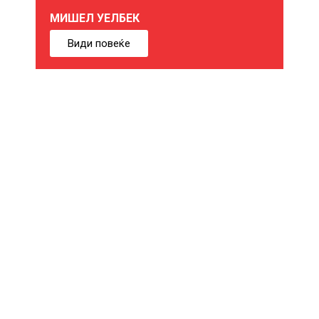
МИШЕЛ УЕЛБЕК
Б
Види повеќе
И
Ќ
Е
В
Е
И
Н
Т
Е