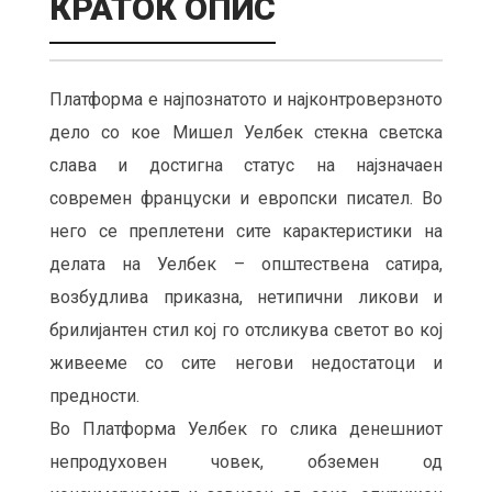
КРАТОК ОПИС
Платформа е најпознатото и најконтроверзното
дело со кое Мишел Уелбек стекна светска
слава и достигна статус на најзначаен
современ француски и европски писател. Во
него се преплетени сите карактеристики на
делата на Уелбек – општествена сатира,
возбудлива приказна, нетипични ликови и
брилијантен стил кој го отсликува светот во кој
живееме со сите негови недостатоци и
предности.
Во Платформа Уелбек го слика денешниот
непродуховен човек, обземен од