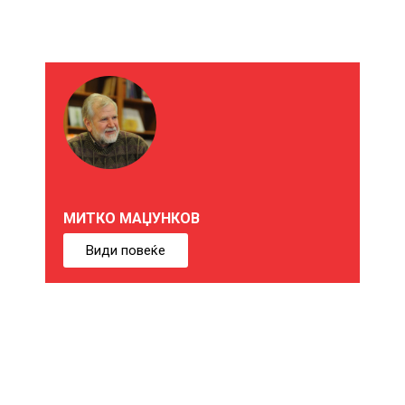
М
О
Ж
Е
МИТКО МАЏУНКОВ
Б
Види повеќе
И
Ќ
Е
В