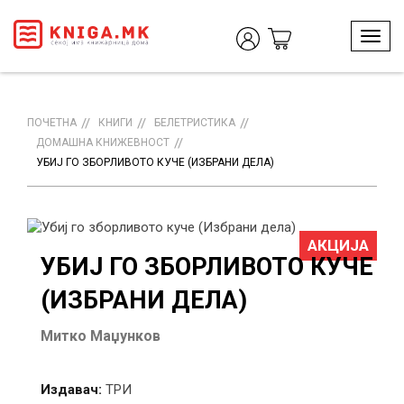
T
o
g
g
l
ПОЧЕТНА
КНИГИ
БЕЛЕТРИСТИКА
e
ДОМАШНА КНИЖЕВНОСТ
n
УБИЈ ГО ЗБОРЛИВОТО КУЧЕ (ИЗБРАНИ ДЕЛА)
a
v
i
g
АКЦИЈА
a
УБИЈ ГО ЗБОРЛИВОТО КУЧЕ
t
i
(ИЗБРАНИ ДЕЛА)
o
n
Митко Маџунков
Издавач:
ТРИ