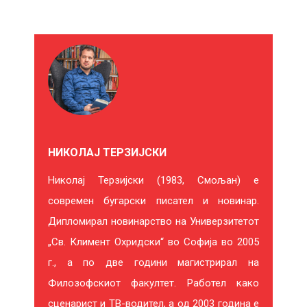
М
О
Ж
Е
НИКОЛАЈ ТЕРЗИЈСКИ
Б
Николај Терзијски (1983, Смољан) е
И
современ бугарски писател и новинар.
Ќ
Дипломирал новинарство на Универзитетот
Е
„Св. Климент Охридски“ во Софија во 2005
г., а по две години магистрирал на
В
Филозофскиот факултет. Работел како
Е
сценарист и ТВ-водител, а од 2003 година е