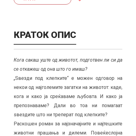
КРАТОК ОПИС
Кога сакаш уште од животот, подготвен ли си да
се откажеш од она што го имаш?
„Ѕвезди под клепките“ е можен одговор на
некои од најголемите загатки на животот: каде,
кога и како ја среќаваме љубовта. И како ја
препознаваме? Дали во тоа ни помагаат
ѕвездите што ни треперат под клепките?
Раскошен роман за најзначајните и најтешките
животни прашања и дилеми. Повеќеслојна