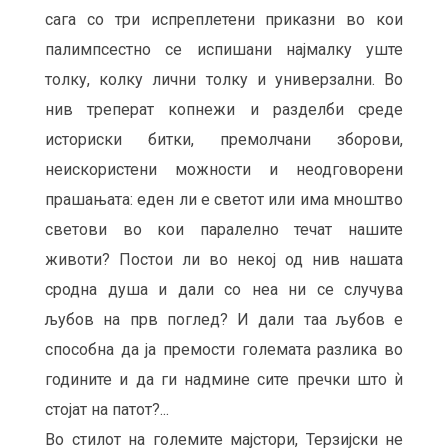
сага со три испреплетени приказни во кои
палимпсестно се испишани најмалку уште
толку, колку лични толку и универзални. Во
нив треперат копнежи и разделби среде
историски битки, премолчани зборови,
неискористени можности и неодговорени
прашањата: еден ли е светот или има мноштво
светови во кои паралелно течат нашите
животи? Постои ли во некој од нив нашата
сродна душа и дали со неа ни се случува
љубов на прв поглед? И дали таа љубов е
способна да ја премости големата разлика во
годините и да ги надмине сите пречки што ѝ
стојат на патот?...
Во стилот на големите мајстори, Терзијски не