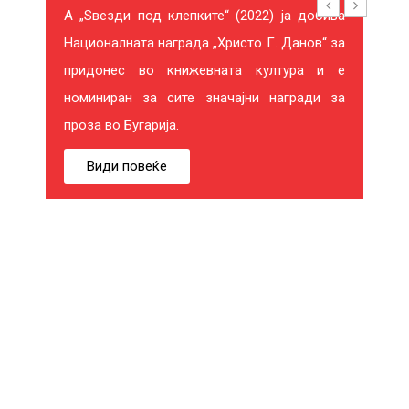
А „Ѕвезди под клепките“ (2022) ја добива
Националната награда „Христо Г. Данов“ за
придонес во книжевната култура и е
26%
-11%
номиниран за сите значајни награди за
проза во Бугарија.
Види повеќе