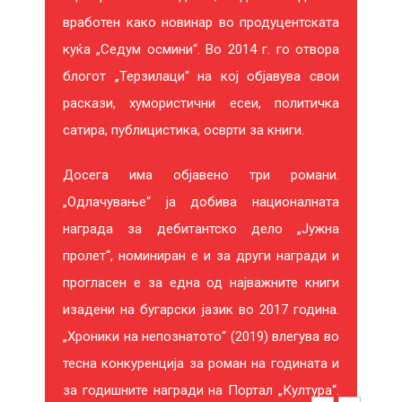
вработен како новинар во продуцентската
И
куќа „Седум осмини“. Во 2014 г. го отвора
Н
блогот „Терзилаци“ на кој објавува свои
Т
раскази, хумористични есеи, политичка
сатира, публицистика, осврти за книги.
Е
Досега има објавено три романи.
Р
„Одлачување“ ја добива националната
Е
награда за дебитантско дело „Јужна
С
пролет“, номиниран е и за други награди и
прогласен е за една од најважните книги
И
изадени на бугарски јазик во 2017 година.
Р
„Хроники на непознатото“ (2019) влегува во
тесна конкуренција за роман на годината и
А
за годишните награди на Портал „Култура“.