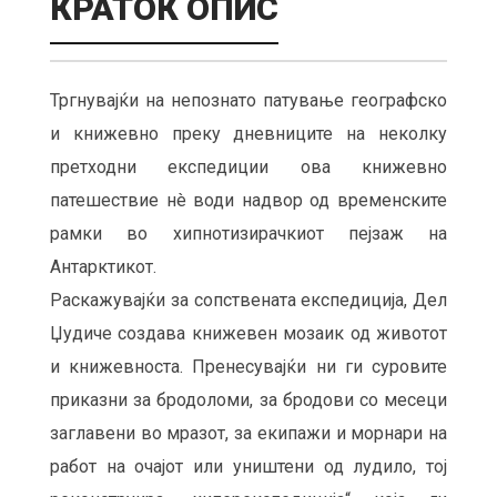
КРАТОК ОПИС
Тргнувајќи на непознато патување географско
и книжевно преку дневниците на неколку
претходни експедиции ова книжевно
патешествие нè води надвор од временските
рамки во хипнотизирачкиот пејзаж на
Антарктикот.
Раскажувајќи за сопствената експедиција, Дел
Џудиче создава книжевен мозаик од животот
и книжевноста. Пренесувајќи ни ги суровите
приказни за бродоломи, за бродови со месеци
заглавени во мразот, за екипажи и морнари на
работ на очајот или уништени од лудило, тој