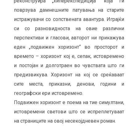
реконструира „хиперекспедиција“ која ги
поврзува дамнешните патувања на старите
истражувачи со сопствената авантура. Играјќи
си со разновидноста на овие различни
перспективи и гласови, авторот ни прикажува
еден „подвижен хоризонт“ во просторот и
времето – хоризонт кој е, сепак, истовремено
и постојан и долготраен во чувствата што ги
предизвикува. Хоризонт на кој се среќаваат
сите места, приказни, денови, години и
географски ери истовремено.
Подвижен хоризонт е поема на тие симултани,
истовремени светови што се испреплетуваат
на страниците на овој несекојдневен роман.