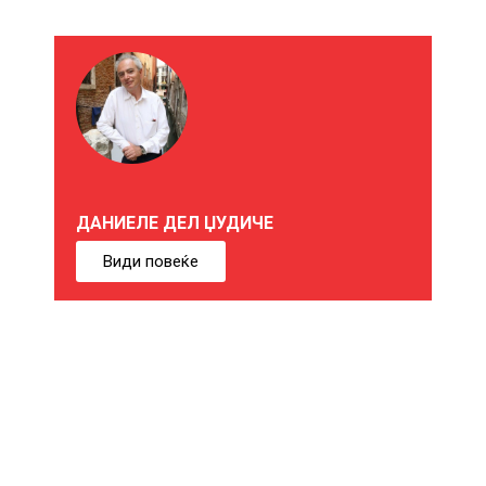
М
О
Ж
Е
ДАНИЕЛЕ ДЕЛ ЏУДИЧЕ
Б
Види повеќе
И
Ќ
Е
В
Е