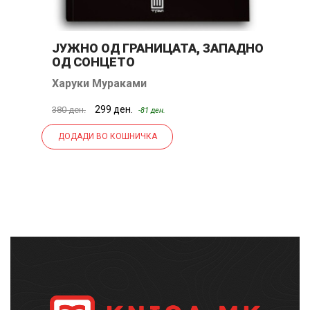
ЈУЖНО ОД ГРАНИЦАТА, ЗАПАДНО
С
ОД СОНЦЕТО
Харуки Мураками
Т
299 ден.
380 ден.
20
-81 ден.
ДОДАДИ ВО КОШНИЧКА