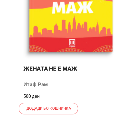
ТО
ЖЕНАТА НЕ Е МАЖ
Ц
Итаф Рам
Ј
500 ден.
32
ДОДАДИ ВО КОШНИЧКА