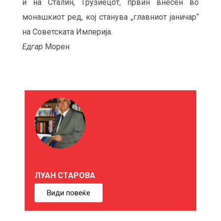
и на Сталин, Грузиецот, првин внесен во
монашкиот ред, кој станува „главниот јаничар“
на Советската Империја.
Едгар
Морен
М
О
Ж
Е
ЛУАН СТАРОВА
Б
Види повеќе
И