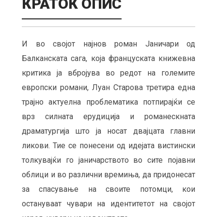
КРАТОК ОПИС
И во својот најнов роман Јаничари од
Балканската сага, која француската книжевна
критика ја вбројува во редот на големите
европски романи, Луан Старова третира една
трајно актуелна проблематика потпирајќи се
врз силната ерудиција и романескната
драматургија што ја носат двајцата главни
ликови. Тие се понесени од идејата вистински
толкувајќи го јаничарството во сите појавни
облици и во различни времиња, да придонесат
за спасување на своите потомци, кои
остануваат чувари на идентитетот на својот