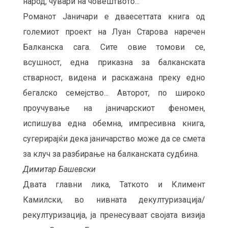
народ, чувари на човештвото...
Романот Јаничари е дваесеттата книга од
големиот проект на Луан Старова наречен
Балканска сага. Сите овие томови се,
всушност, една приказна за балканската
стварност, видена и раскажана преку едно
бегалско семејство... Авторот, по широко
проучување на јаничарскиот феномен,
испишува една обемна, импресивна книга,
сугерирајќи дека јаничарство може да се смета
за клуч за разбирање на балканската судбина.
Димитар Башевски
Двата главни лика, Таткото и Климент
Камилски, во нивната декултуризација/
рекултуризација, ја пренесуваат својата визија