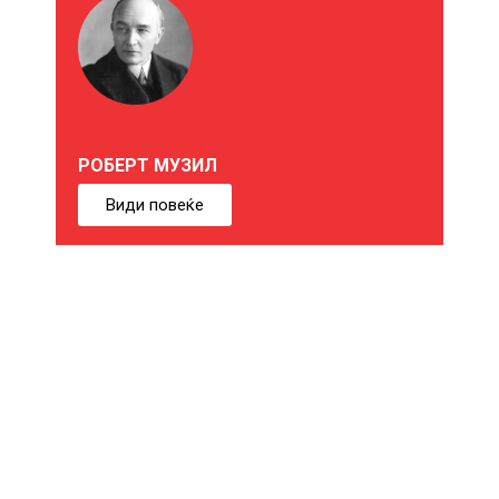
О
Ж
Е
РОБЕРТ МУЗИЛ
Б
Види повеќе
И
Ќ
Е
В
Е
И