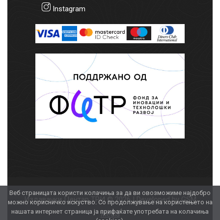
Instagram
Веб страницата користи колачиња за да ви овозможиме најдобро
Издавачки Центар ТРИ © 2026 | Developed by
GSM
можно корисничко искуство. Со продолжување на користењето на
нашата интернет страница ја прифаќате употребата на колачиња
Media