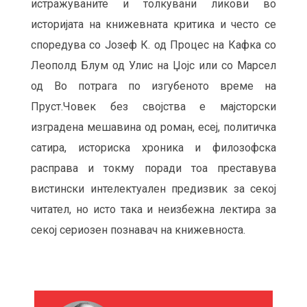
истражуваните и толкувани ликови во
историјата на книжевната критика и често се
споредува со Јозеф К. од Процес на Кафка со
Леополд Блум од Улис на Џојс или со Марсел
од Во потрага по изгубеното време на
Пруст.Човек без својства е мајсторски
изградена мешавина од роман, есеј, политичка
сатира, историска хроника и филозофска
расправа и токму поради тоа преставува
вистински интелектуален предизвик за секој
читател, но исто така и неизбежна лектира за
секој сериозен познавач на книжевноста.
М