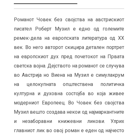
Романот Човек без својства на австрискиот
писател Роберт Музил е едно од големите
ремек-дела на европската литература од XX
век. Во него авторот скицира детален портрет
на европскиот дух пред почетокот на Првата
светска војна. Дејството на романот се случува
во Австрија но Виена на Музил е симулакрум
на целокупната општествена политичка
културна и духовна состојба во која живее
модерниот Европеец. Во Човек без својства
Музил вешто создава некои од најмаркантните
и незаборавни книжевни ликови. Улрих
главниот лик во овој роман е еден од најчесто